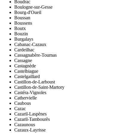
Boudrac
Boulogne-sur-Gesse
Bourg-d'Oueil
Boussan
Boussens
Boutx
Bouzin
Burgalays
Cabanac-Cazaux
Cardeilhac
Cassagnabère-Tournas
Cassagne
Castagnède
Castelbiague
Castelgaillard
Castillon-de-Larboust
Castillon-de-Saint-Martory
Castéra-Vignoles
Cathervielle
Caubous
Cazac
Cazaril-Laspènes
Cazaril-Tambourès
Cazaunous
Cazaux-Layrisse