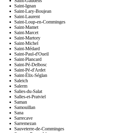
Saint-Gaudens
Saint-Ignan
Saint-Lary-Boujean
Saint-Laurent
Saint-Loup-en-Comminges
Saint-Mamet
Saint-Marcet
Saint-Martory
Saint-Michel
Saint-Médard
Saint-Paul-d'Oueil
Saint-Plancard
Saint-Pé-Delbosc
Saint-Pé-d'Ardet
Saint-Élix-Séglan
Saleich
Salerm
Salies-du-Salat
Salles-et-Pratviel
Saman
Samouillan
Sana
Sarrecave
Sarremezan
Sauveterre-de-Comminges