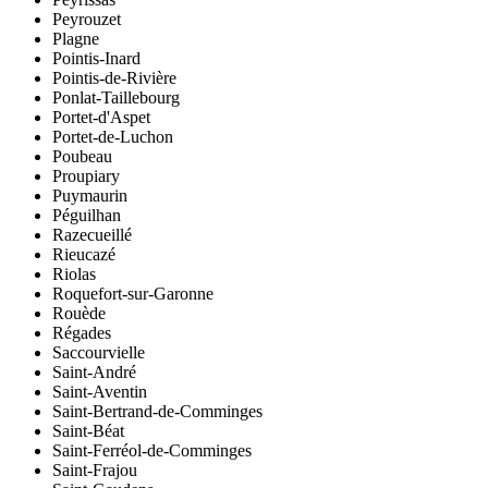
Peyrouzet
Plagne
Pointis-Inard
Pointis-de-Rivière
Ponlat-Taillebourg
Portet-d'Aspet
Portet-de-Luchon
Poubeau
Proupiary
Puymaurin
Péguilhan
Razecueillé
Rieucazé
Riolas
Roquefort-sur-Garonne
Rouède
Régades
Saccourvielle
Saint-André
Saint-Aventin
Saint-Bertrand-de-Comminges
Saint-Béat
Saint-Ferréol-de-Comminges
Saint-Frajou