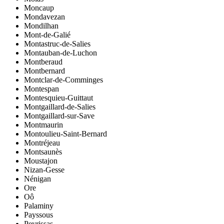
Moncaup
Mondavezan
Mondilhan
Mont-de-Galié
Montastruc-de-Salies
Montauban-de-Luchon
Montberaud
Montbernard
Montclar-de-Comminges
Montespan
Montesquieu-Guittaut
Montgaillard-de-Salies
Montgaillard-sur-Save
Montmaurin
Montoulieu-Saint-Bernard
Montréjeau
Montsaunès
Moustajon
Nizan-Gesse
Nénigan
Ore
Oô
Palaminy
Payssous
Peyrissas