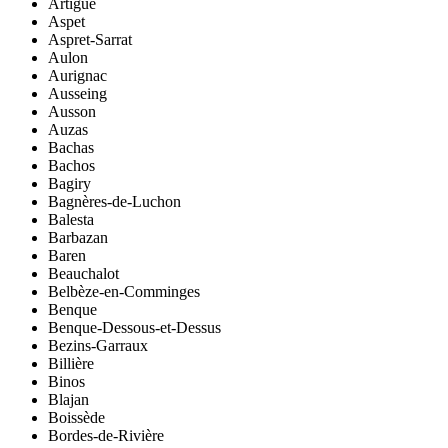
Artigue
Aspet
Aspret-Sarrat
Aulon
Aurignac
Ausseing
Ausson
Auzas
Bachas
Bachos
Bagiry
Bagnères-de-Luchon
Balesta
Barbazan
Baren
Beauchalot
Belbèze-en-Comminges
Benque
Benque-Dessous-et-Dessus
Bezins-Garraux
Billière
Binos
Blajan
Boissède
Bordes-de-Rivière