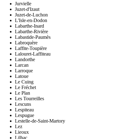
Jurvielle
Juzet-d'Izaut
Juzet-de-Luchon
L'Isle-en-Dodon
Labarthe-Inard
Labarthe-Rivière
Labastide-Paumès
Labroquère
Laffite-Toupière
Lalouret-Laffiteau
Landorthe
Larcan
Larroque
Latoue
Le Cuing
Le Fréchet
Le Plan
Les Tourreilles
Lescuns
Lespiteau
Lespugue
Lestelle-de-Saint-Martory
Lez
Lieoux
Lilhac