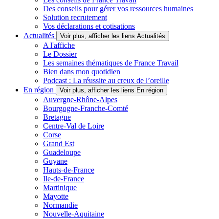
Des conseils pour gérer vos ressources humaines
Solution recrutement
Vos déclarations et cotisations
Actualités
Voir plus, afficher les liens Actualités
A l'affiche
Le Dossier
Les semaines thématiques de France Travail
Bien dans mon quotidien
Podcast : La réussite au creux de l’oreille
En région
Voir plus, afficher les liens En région
Auvergne-Rhône-Alpes
Bourgogne-Franche-Comté
Bretagne
Centre-Val de Loire
Corse
Grand Est
Guadeloupe
Guyane
Hauts-de-France
Ile-de-France
Martinique
Mayotte
Normandie
Nouvelle-Aquitaine