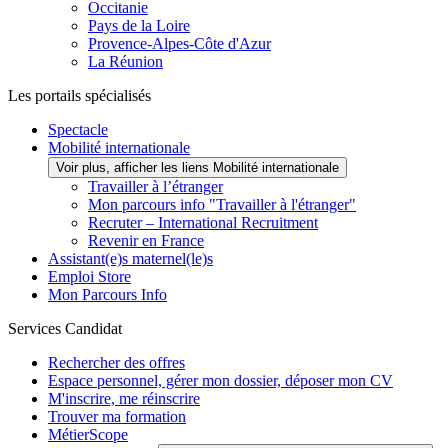
Occitanie
Pays de la Loire
Provence-Alpes-Côte d'Azur
La Réunion
Les portails spécialisés
Spectacle
Mobilité internationale
Voir plus, afficher les liens Mobilité internationale
Travailler à l’étranger
Mon parcours info "Travailler à l'étranger"
Recruter – International Recruitment
Revenir en France
Assistant(e)s maternel(le)s
Emploi Store
Mon Parcours Info
Services Candidat
Rechercher des offres
Espace personnel, gérer mon dossier, déposer mon CV
M'inscrire, me réinscrire
Trouver ma formation
MétierScope