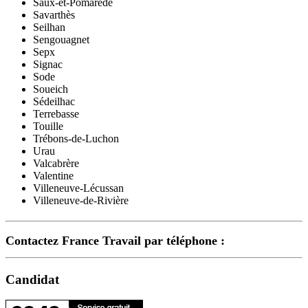
Saux-et-Pomarède
Savarthès
Seilhan
Sengouagnet
Sepx
Signac
Sode
Soueich
Sédeilhac
Terrebasse
Touille
Trébons-de-Luchon
Urau
Valcabrère
Valentine
Villeneuve-Lécussan
Villeneuve-de-Rivière
Contactez France Travail par téléphone :
Candidat