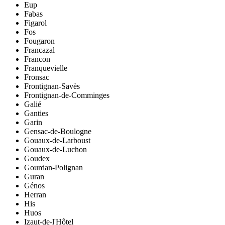
Eup
Fabas
Figarol
Fos
Fougaron
Francazal
Francon
Franquevielle
Fronsac
Frontignan-Savès
Frontignan-de-Comminges
Galié
Ganties
Garin
Gensac-de-Boulogne
Gouaux-de-Larboust
Gouaux-de-Luchon
Goudex
Gourdan-Polignan
Guran
Génos
Herran
His
Huos
Izaut-de-l'Hôtel