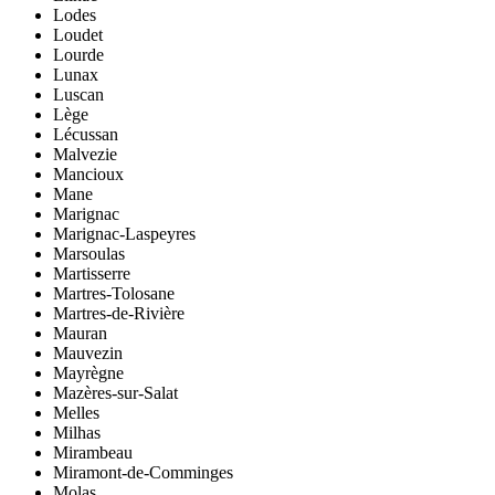
Lodes
Loudet
Lourde
Lunax
Luscan
Lège
Lécussan
Malvezie
Mancioux
Mane
Marignac
Marignac-Laspeyres
Marsoulas
Martisserre
Martres-Tolosane
Martres-de-Rivière
Mauran
Mauvezin
Mayrègne
Mazères-sur-Salat
Melles
Milhas
Mirambeau
Miramont-de-Comminges
Molas