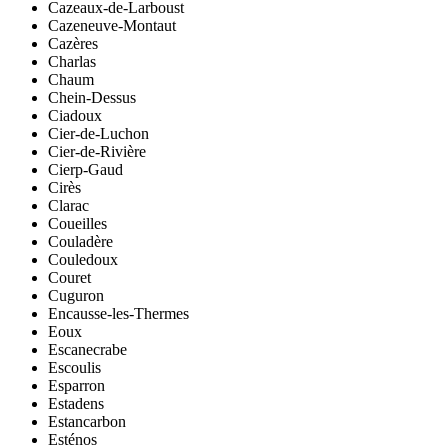
Cazeaux-de-Larboust
Cazeneuve-Montaut
Cazères
Charlas
Chaum
Chein-Dessus
Ciadoux
Cier-de-Luchon
Cier-de-Rivière
Cierp-Gaud
Cirès
Clarac
Coueilles
Couladère
Couledoux
Couret
Cuguron
Encausse-les-Thermes
Eoux
Escanecrabe
Escoulis
Esparron
Estadens
Estancarbon
Esténos