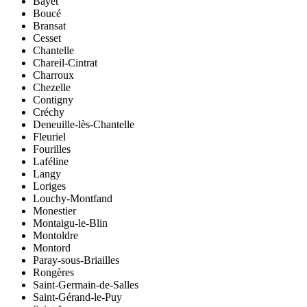
Bayet
Boucé
Bransat
Cesset
Chantelle
Chareil-Cintrat
Charroux
Chezelle
Contigny
Créchy
Deneuille-lès-Chantelle
Fleuriel
Fourilles
Laféline
Langy
Loriges
Louchy-Montfand
Monestier
Montaigu-le-Blin
Montoldre
Montord
Paray-sous-Briailles
Rongères
Saint-Germain-de-Salles
Saint-Gérand-le-Puy