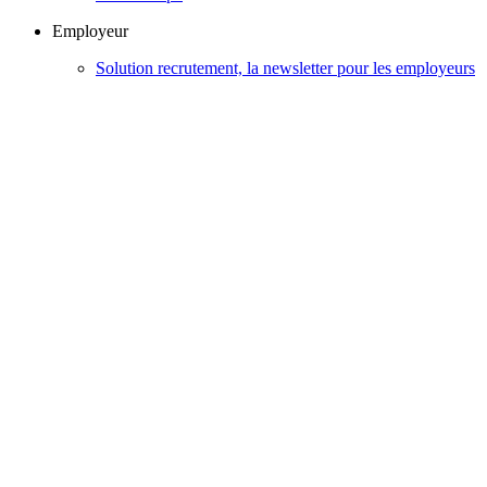
Employeur
Solution recrutement, la newsletter pour les employeurs
Questions et contacts - employeur
Conseils pour recruter
Conseils pour vos déclarations et cotisations
Rechercher des candidats en toute autonomie
Remettre une attestation employeur
Publier une offre
Particulier employeur
Information sur le marché du travail
Version contrastée
Version standard
Copyright
2026 © FRANCE TRAVAIL
×
Demande de confirmation
Vous êtes sur le point de quitter votre espace personnel.
Pour y accéder de nouveau, vous devrez vous authentifier.