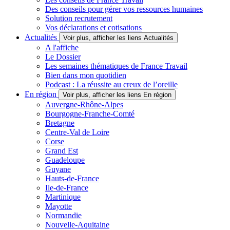
Des conseils pour gérer vos ressources humaines
Solution recrutement
Vos déclarations et cotisations
Actualités
Voir plus, afficher les liens Actualités
A l'affiche
Le Dossier
Les semaines thématiques de France Travail
Bien dans mon quotidien
Podcast : La réussite au creux de l’oreille
En région
Voir plus, afficher les liens En région
Auvergne-Rhône-Alpes
Bourgogne-Franche-Comté
Bretagne
Centre-Val de Loire
Corse
Grand Est
Guadeloupe
Guyane
Hauts-de-France
Ile-de-France
Martinique
Mayotte
Normandie
Nouvelle-Aquitaine