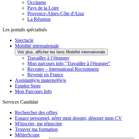
Occitanie
Pays de la Loire
Provence-Alpes-Côte d'Azur
La Réunion
Les portails spécialisés
Spectacle
Mobilité internationale
Voir plus, afficher les liens Mobilité internationale
Travailler à l’étranger
Mon parcours info "Travailler à l'étranger"
Recruter – International Recruitment
Revenir en France
Assistant(e)s maternel(le)s
Emploi Store
Mon Parcours Info
Services Candidat
Rechercher des offres
Espace personnel, gérer mon dossier, déposer mon CV
M'inscrire, me réinscrire
Trouver ma formation
MétierScope