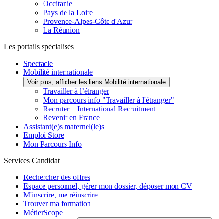
Occitanie
Pays de la Loire
Provence-Alpes-Côte d'Azur
La Réunion
Les portails spécialisés
Spectacle
Mobilité internationale
Voir plus, afficher les liens Mobilité internationale
Travailler à l’étranger
Mon parcours info "Travailler à l'étranger"
Recruter – International Recruitment
Revenir en France
Assistant(e)s maternel(le)s
Emploi Store
Mon Parcours Info
Services Candidat
Rechercher des offres
Espace personnel, gérer mon dossier, déposer mon CV
M'inscrire, me réinscrire
Trouver ma formation
MétierScope