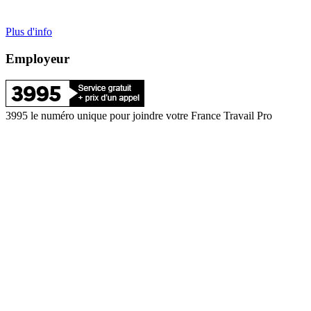
Plus d'info
Employeur
3995 le numéro unique pour joindre votre France Travail Pro
Depuis l'étranger et si vous êtes une entreprise d'un pays frontalier,
composez le : +33 1 77 86 39 95
Si vous êtes une entreprise étrangère d'un pays non frontalier,
consultez le site :
France Travail International
Cas particuliers : Déclarations et cotisations
Vous relevez d'un régime spécifique.
Plus d'infos
FRANCE SERVICES
A moins de 20
minutes de chez