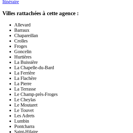
Itinéraire
Villes rattachées à cette agence :
Allevard
Barraux
Chapareillan
Crolles
Froges
Goncelin
Hurtières
La Buissière
La Chapelle-du-Bard
La Ferrière
La Flachère
La Pierre
La Terrasse
Le Champ-près-Froges
Le Cheylas
Le Moutaret
Le Touvet
Les Adrets
Lumbin
Pontcharra
Saint-Hilaire