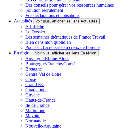
Des conseils pour gérer vos ressources humaines
Solution recrutement
Vos déclarations et cotisations
Actualités
Voir plus, afficher les liens Actualités
A l'affiche
Le Dossier
Les semaines thématiques de France Travail
Bien dans mon quotidien
Podcast : La réussite au creux de l’oreille
En région
Voir plus, afficher les liens En région
Auvergne-Rhône-Alpes
Bourgogne-Franche-Comté
Bretagne
Centre-Val de Loire
Corse
Grand Est
Guadeloupe
Guyane
Hauts-de-France
Ile-de-France
Martinique
Mayotte
Normandie
Nouvelle-Aquitaine