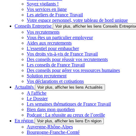
Soyez vigilants !
Vos services en ligne
Les ateliers de France Travail
Votre espace personnel, votre tableau de bord unique
Conseils Entreprise
Voir plus, afficher les liens Conseils Entrepris
Vos recrutements
Vous êtes un particulier employeur
Aides aux recrutements
L'essentiel pour embaucher
Vos droits vis-à-vis de France Travail
Des conseils pour réussir vos recrutements
Les conseils de France Travail
Des conseils pour gérer vos ressources humaines
Solution recrutement
Vos déclarations et cotisations
Actualités
Voir plus, afficher les liens Actualités
A l'affiche
Le Dossier
Les semaines thématiques de France Travail
Bien dans mon quotidien
Podcast : La réussite au creux de l’oreille
En région
Voir plus, afficher les liens En région
Auvergne-Rhône-Alpes
Bourgogne-Franche-Comté