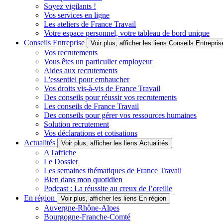
Soyez vigilants !
Vos services en ligne
Les ateliers de France Travail
Votre espace personnel, votre tableau de bord unique
Conseils Entreprise
Voir plus, afficher les liens Conseils Entrepris
Vos recrutements
Vous êtes un particulier employeur
Aides aux recrutements
L'essentiel pour embaucher
Vos droits vis-à-vis de France Travail
Des conseils pour réussir vos recrutements
Les conseils de France Travail
Des conseils pour gérer vos ressources humaines
Solution recrutement
Vos déclarations et cotisations
Actualités
Voir plus, afficher les liens Actualités
A l'affiche
Le Dossier
Les semaines thématiques de France Travail
Bien dans mon quotidien
Podcast : La réussite au creux de l’oreille
En région
Voir plus, afficher les liens En région
Auvergne-Rhône-Alpes
Bourgogne-Franche-Comté