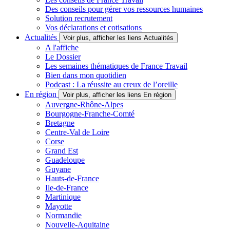
Des conseils pour gérer vos ressources humaines
Solution recrutement
Vos déclarations et cotisations
Actualités
Voir plus, afficher les liens Actualités
A l'affiche
Le Dossier
Les semaines thématiques de France Travail
Bien dans mon quotidien
Podcast : La réussite au creux de l’oreille
En région
Voir plus, afficher les liens En région
Auvergne-Rhône-Alpes
Bourgogne-Franche-Comté
Bretagne
Centre-Val de Loire
Corse
Grand Est
Guadeloupe
Guyane
Hauts-de-France
Ile-de-France
Martinique
Mayotte
Normandie
Nouvelle-Aquitaine