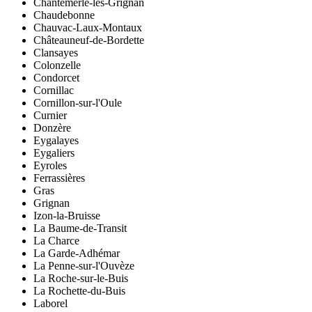
Chantemerle-lès-Grignan
Chaudebonne
Chauvac-Laux-Montaux
Châteauneuf-de-Bordette
Clansayes
Colonzelle
Condorcet
Cornillac
Cornillon-sur-l'Oule
Curnier
Donzère
Eygalayes
Eygaliers
Eyroles
Ferrassières
Gras
Grignan
Izon-la-Bruisse
La Baume-de-Transit
La Charce
La Garde-Adhémar
La Penne-sur-l'Ouvèze
La Roche-sur-le-Buis
La Rochette-du-Buis
Laborel