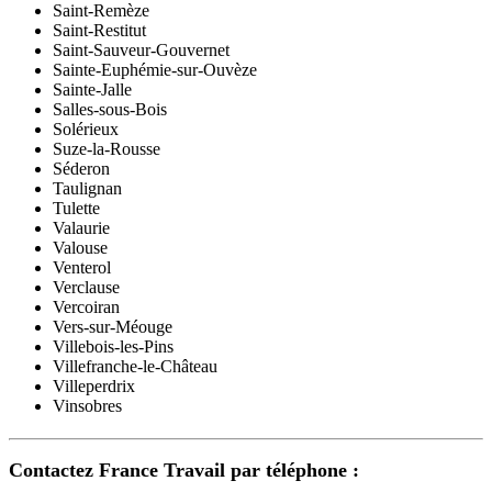
Saint-Remèze
Saint-Restitut
Saint-Sauveur-Gouvernet
Sainte-Euphémie-sur-Ouvèze
Sainte-Jalle
Salles-sous-Bois
Solérieux
Suze-la-Rousse
Séderon
Taulignan
Tulette
Valaurie
Valouse
Venterol
Verclause
Vercoiran
Vers-sur-Méouge
Villebois-les-Pins
Villefranche-le-Château
Villeperdrix
Vinsobres
Contactez France Travail par téléphone :