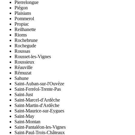
Pierrelongue
Piégon
Plaisians
Pommerol
Propiac
Reilhanette
Rioms
Rochebrune
Rochegude
Roussas
Rousset-les-Vignes
Roussieux
Réauville
Rémuzat
Sahune
Saint-Auban-sur-l'Ouvèze
Saint-Ferréol-Trente-Pas
Saint-Just
Saint-Marcel-d'Ardèche
Saint-Martin-d'Ardèche
Saint-Maurice-sur-Eygues
Saint-May
Saint-Montan
Saint-Pantaléon-les-Vignes
Saint-Paul-Trois-Châteaux