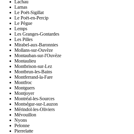
Lachau
Larnas
Le Poët-Sigillat
Le Poët-en-Percip
Le Pègue
Lemps
Les Granges-Gontardes
Les Pilles
Mirabel-aux-Baronnies
Mollans-sur-Ouvèze
Montauban-sur-l'Ouvèze
Montaulieu
Montbrison-sur-Lez
Montbrun-les-Bains
Montferrand-la-Fare
Montfroc
Montguers
Montjoyer
Montréal-les-Sources
Montségur-sur-Lauzon
Mérindol-les-Oliviers
Mévouillon
Nyons
Pelonne
Pierrelatte