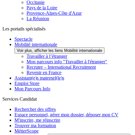
Occitanie
Pays de la Loire
Provence-Alpes-Côte d'Azur
La Réunion
Les portails spécialisés
Spectacle
Mobilité internationale
Voir plus, afficher les liens Mobilité internationale
Travailler à l’étranger
Mon parcours info "Travailler à l'étranger"
Recruter – International Recruitment
Revenir en France
Assistant(e)s maternel(le)s
Emploi Store
Mon Parcours Info
Services Candidat
Rechercher des offres
Espace personnel, gérer mon dossier, déposer mon CV
M'inscrire, me réinscrire
Trouver ma formation
MétierScope