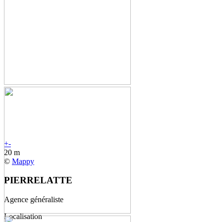
+
-
20 m
©
Mappy
PIERRELATTE
Agence généraliste
Localisation