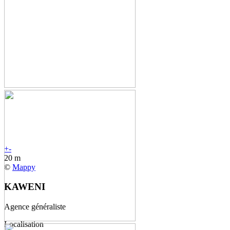
+
-
20 m
©
Mappy
KAWENI
Agence généraliste
Localisation