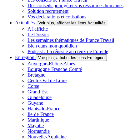
Des conseils pour gérer vos ressources humaines
Solution recrutement
Vos déclarations et cotisations
Actualités
Voir plus, afficher les liens Actualités
A l'affiche
Le Dossier
Les semaines thématiques de France Travail
Bien dans mon quotidien
Podcast : La réussite au creux de l’oreille
En région
Voir plus, afficher les liens En région
Auvergne-Rhône-Alpes
Bourgogne-Franche-Comté
Bretagne
Centre-Val de Loire
Corse
Grand Est
Guadeloupe
Guyane
Hauts-de-France
Ile-de-France
Martinique
Mayotte
Normandie
Nouvelle-Aquitaine