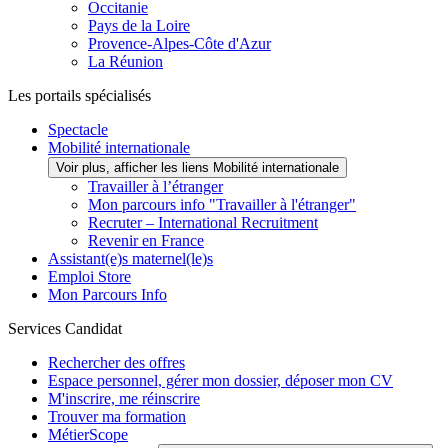
Occitanie
Pays de la Loire
Provence-Alpes-Côte d'Azur
La Réunion
Les portails spécialisés
Spectacle
Mobilité internationale
Voir plus, afficher les liens Mobilité internationale
Travailler à l’étranger
Mon parcours info "Travailler à l'étranger"
Recruter – International Recruitment
Revenir en France
Assistant(e)s maternel(le)s
Emploi Store
Mon Parcours Info
Services Candidat
Rechercher des offres
Espace personnel, gérer mon dossier, déposer mon CV
M'inscrire, me réinscrire
Trouver ma formation
MétierScope