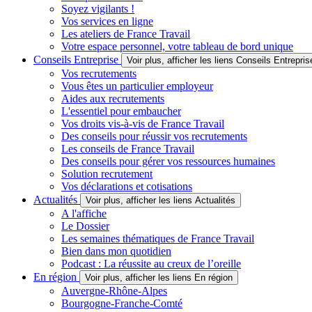
Soyez vigilants !
Vos services en ligne
Les ateliers de France Travail
Votre espace personnel, votre tableau de bord unique
Conseils Entreprise
Voir plus, afficher les liens Conseils Entrepris
Vos recrutements
Vous êtes un particulier employeur
Aides aux recrutements
L'essentiel pour embaucher
Vos droits vis-à-vis de France Travail
Des conseils pour réussir vos recrutements
Les conseils de France Travail
Des conseils pour gérer vos ressources humaines
Solution recrutement
Vos déclarations et cotisations
Actualités
Voir plus, afficher les liens Actualités
A l'affiche
Le Dossier
Les semaines thématiques de France Travail
Bien dans mon quotidien
Podcast : La réussite au creux de l’oreille
En région
Voir plus, afficher les liens En région
Auvergne-Rhône-Alpes
Bourgogne-Franche-Comté