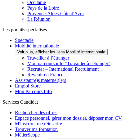
Occitanie
Pays de la Loire
Provence-Alpes-Côte d'Azur
La Réunion
Les portails spécialisés
Spectacle
Mobilité internationale
Voir plus, afficher les liens Mobilité internationale
Travailler à l’étranger
Mon parcours info "Travailler à l'étranger"
Recruter – International Recruitment
Revenir en France
Assistant(e)s maternel(le)s
Emploi Store
Mon Parcours Info
Services Candidat
Rechercher des offres
Espace personnel, gérer mon dossier, déposer mon CV
M'inscrire, me réinscrire
Trouver ma formation
MétierScope