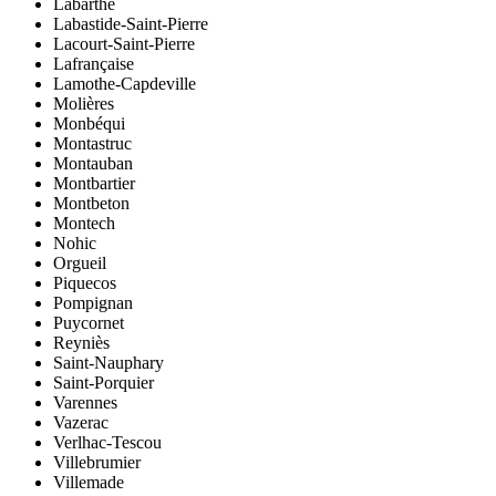
Labarthe
Labastide-Saint-Pierre
Lacourt-Saint-Pierre
Lafrançaise
Lamothe-Capdeville
Molières
Monbéqui
Montastruc
Montauban
Montbartier
Montbeton
Montech
Nohic
Orgueil
Piquecos
Pompignan
Puycornet
Reyniès
Saint-Nauphary
Saint-Porquier
Varennes
Vazerac
Verlhac-Tescou
Villebrumier
Villemade