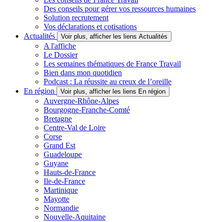
Des conseils pour gérer vos ressources humaines
Solution recrutement
Vos déclarations et cotisations
Actualités
Voir plus, afficher les liens Actualités
A l'affiche
Le Dossier
Les semaines thématiques de France Travail
Bien dans mon quotidien
Podcast : La réussite au creux de l’oreille
En région
Voir plus, afficher les liens En région
Auvergne-Rhône-Alpes
Bourgogne-Franche-Comté
Bretagne
Centre-Val de Loire
Corse
Grand Est
Guadeloupe
Guyane
Hauts-de-France
Ile-de-France
Martinique
Mayotte
Normandie
Nouvelle-Aquitaine