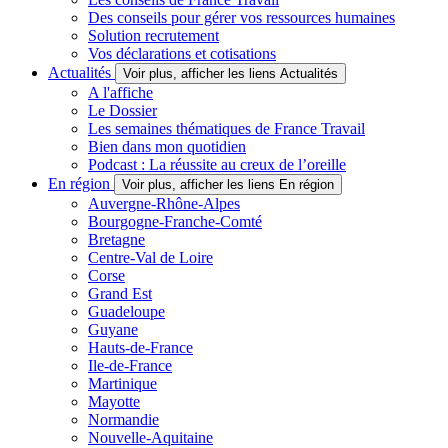
Des conseils pour gérer vos ressources humaines
Solution recrutement
Vos déclarations et cotisations
Actualités
Voir plus, afficher les liens Actualités
A l'affiche
Le Dossier
Les semaines thématiques de France Travail
Bien dans mon quotidien
Podcast : La réussite au creux de l’oreille
En région
Voir plus, afficher les liens En région
Auvergne-Rhône-Alpes
Bourgogne-Franche-Comté
Bretagne
Centre-Val de Loire
Corse
Grand Est
Guadeloupe
Guyane
Hauts-de-France
Ile-de-France
Martinique
Mayotte
Normandie
Nouvelle-Aquitaine