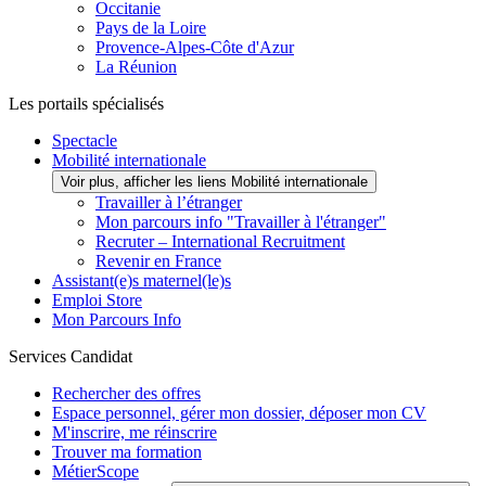
Occitanie
Pays de la Loire
Provence-Alpes-Côte d'Azur
La Réunion
Les portails spécialisés
Spectacle
Mobilité internationale
Voir plus, afficher les liens Mobilité internationale
Travailler à l’étranger
Mon parcours info "Travailler à l'étranger"
Recruter – International Recruitment
Revenir en France
Assistant(e)s maternel(le)s
Emploi Store
Mon Parcours Info
Services Candidat
Rechercher des offres
Espace personnel, gérer mon dossier, déposer mon CV
M'inscrire, me réinscrire
Trouver ma formation
MétierScope