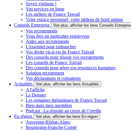
Soyez vigilants !
Vos services en ligne
Les ateliers de France Travail
Votre espace personnel, votre tableau de bord unique
Conseils Entreprise
Voir plus, afficher les liens Conseils Entrepris
Vos recrutements
Vous êtes un particulier employeur
Aides aux recrutements
L'essentiel pour embaucher
Vos droits vis-à-vis de France Travail
Des conseils pour réussir vos recrutements
Les conseils de France Travail
Des conseils pour gérer vos ressources humaines
Solution recrutement
Vos déclarations et cotisations
Actualités
Voir plus, afficher les liens Actualités
A l'affiche
Le Dossier
Les semaines thématiques de France Travail
Bien dans mon quotidien
Podcast : La réussite au creux de l’oreille
En région
Voir plus, afficher les liens En région
Auvergne-Rhône-Alpes
Bourgogne-Franche-Comté