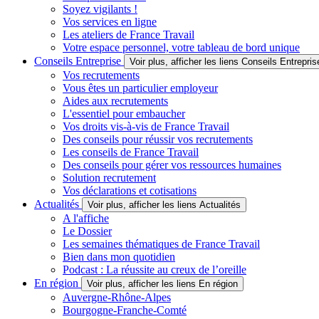
Soyez vigilants !
Vos services en ligne
Les ateliers de France Travail
Votre espace personnel, votre tableau de bord unique
Conseils Entreprise
Voir plus, afficher les liens Conseils Entrepris
Vos recrutements
Vous êtes un particulier employeur
Aides aux recrutements
L'essentiel pour embaucher
Vos droits vis-à-vis de France Travail
Des conseils pour réussir vos recrutements
Les conseils de France Travail
Des conseils pour gérer vos ressources humaines
Solution recrutement
Vos déclarations et cotisations
Actualités
Voir plus, afficher les liens Actualités
A l'affiche
Le Dossier
Les semaines thématiques de France Travail
Bien dans mon quotidien
Podcast : La réussite au creux de l’oreille
En région
Voir plus, afficher les liens En région
Auvergne-Rhône-Alpes
Bourgogne-Franche-Comté