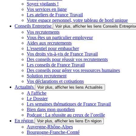
Soyez vigilants !
Vos services en ligne
Les ateliers de France Travail
Votre espace personnel, votre tableau de bord unique
Conseils Entreprise
Voir plus, afficher les liens Conseils Entrepris
Vos recrutements
Vous êtes un particulier employeur
Aides aux recrutements
L'essentiel pour embaucher
Vos droits vis-à-vis de France Travail
Des conseils pour réussir vos recrutements
Les conseils de France Travail
Des conseils pour gérer vos ressources humaines
Solution recrutement
Vos déclarations et cotisations
Actualités
Voir plus, afficher les liens Actualités
A l'affiche
Le Dossier
Les semaines thématiques de France Travail
Bien dans mon quotidien
Podcast : La réussite au creux de l’oreille
En région
Voir plus, afficher les liens En région
Auvergne-Rhône-Alpes
Bourgogne-Franche-Comté