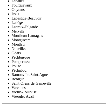
Espanès
Fourquevaux
Goyrans
Issus
Labastide-Beauvoir
Labège
Lacroix-Falgarde
Mervilla
Montbrun-Lauragais
Montgiscard
Montlaur
Noueilles
Odars
Pechbusque
Pompertuzat
Pouze
Péchabou
Ramonville-Saint-Agne
Rebigue
Saint-Orens-de-Gameville
Varennes
Vieille-Toulouse
Vigoulet-Auzil