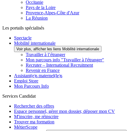
Occitanie
Pays de la Loire
Provence-Alpes-Côte d'Azur
La Réunion
Les portails spécialisés
Spectacle
Mobilité internationale
Voir plus, afficher les liens Mobilité internationale
Travailler à l’étranger
Mon parcours info "Travailler à l'étranger"
Recruter – International Recruitment
Revenir en France
Assistant(e)s maternel(le)s
Emploi Store
Mon Parcours Info
Services Candidat
Rechercher des offres
Espace personnel, gérer mon dossier, déposer mon CV
M'inscrire, me réinscrire
Trouver ma formation
MétierScope