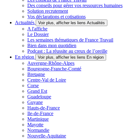
Des conseils pour gérer vos ressources humaines
Solution recrutement
Vos déclarations et cotisations
Actualités
Voir plus, afficher les liens Actualités
A l'affiche
Le Dossier
Les semaines thématiques de France Travail
Bien dans mon quotidien
Podcast : La réussite au creux de l’oreille
En région
Voir plus, afficher les liens En région
Auvergne-Rhône-Alpes
Bourgogne-Franche-Comté
Bretagne
Centre-Val de Loire
Corse
Grand Est
Guadeloupe
Guyane
Hauts-de-France
Ile-de-France
Martinique
Mayotte
Normandie
Nouvelle-Aquitaine