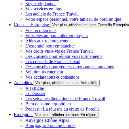
Soyez vigilants !
Vos services en ligne
Les ateliers de France Travail
Votre espace personnel, votre tableau de bord unique
Conseils Entreprise
Voir plus, afficher les liens Conseils Entrepris
Vos recrutements
Vous êtes un particulier employeur
Aides aux recrutements
L'essentiel pour embaucher
Vos droits vis-à-vis de France Travail
Des conseils pour réussir vos recrutements
Les conseils de France Travail
Des conseils pour gérer vos ressources humaines
Solution recrutement
Vos déclarations et cotisations
Actualités
Voir plus, afficher les liens Actualités
A l'affiche
Le Dossier
Les semaines thématiques de France Travail
Bien dans mon quotidien
Podcast : La réussite au creux de l’oreille
En région
Voir plus, afficher les liens En région
Auvergne-Rhône-Alpes
Bourgogne-Franche-Comté