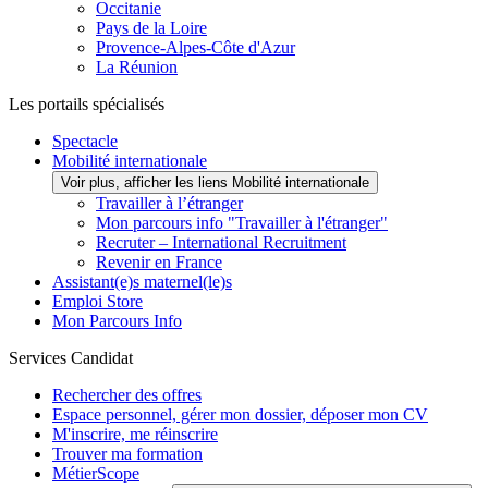
Occitanie
Pays de la Loire
Provence-Alpes-Côte d'Azur
La Réunion
Les portails spécialisés
Spectacle
Mobilité internationale
Voir plus, afficher les liens Mobilité internationale
Travailler à l’étranger
Mon parcours info "Travailler à l'étranger"
Recruter – International Recruitment
Revenir en France
Assistant(e)s maternel(le)s
Emploi Store
Mon Parcours Info
Services Candidat
Rechercher des offres
Espace personnel, gérer mon dossier, déposer mon CV
M'inscrire, me réinscrire
Trouver ma formation
MétierScope