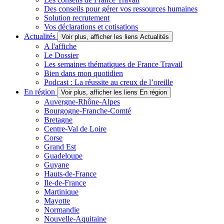
Des conseils pour gérer vos ressources humaines
Solution recrutement
Vos déclarations et cotisations
Actualités
Voir plus, afficher les liens Actualités
A l'affiche
Le Dossier
Les semaines thématiques de France Travail
Bien dans mon quotidien
Podcast : La réussite au creux de l’oreille
En région
Voir plus, afficher les liens En région
Auvergne-Rhône-Alpes
Bourgogne-Franche-Comté
Bretagne
Centre-Val de Loire
Corse
Grand Est
Guadeloupe
Guyane
Hauts-de-France
Ile-de-France
Martinique
Mayotte
Normandie
Nouvelle-Aquitaine