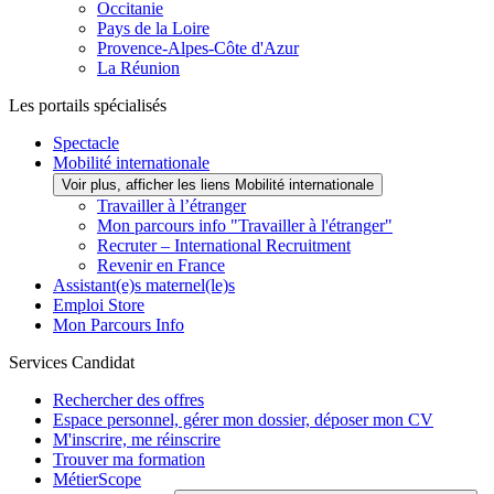
Occitanie
Pays de la Loire
Provence-Alpes-Côte d'Azur
La Réunion
Les portails spécialisés
Spectacle
Mobilité internationale
Voir plus, afficher les liens Mobilité internationale
Travailler à l’étranger
Mon parcours info "Travailler à l'étranger"
Recruter – International Recruitment
Revenir en France
Assistant(e)s maternel(le)s
Emploi Store
Mon Parcours Info
Services Candidat
Rechercher des offres
Espace personnel, gérer mon dossier, déposer mon CV
M'inscrire, me réinscrire
Trouver ma formation
MétierScope