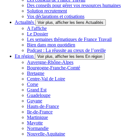
Des conseils pour gérer vos ressources humaines
Solution recrutement
Vos déclarations et cotisations
Actualités
Voir plus, afficher les liens Actualités
A l'affiche
Le Dossier
Les semaines thématiques de France Travail
Bien dans mon quotidien
Podcast : La réussite au creux de l’oreille
En région
Voir plus, afficher les liens En région
Auvergne-Rhône-Alpes
Bourgogne-Franche-Comté
Bretagne
Centre-Val de Loire
Corse
Grand Est
Guadeloupe
Guyane
Hauts-de-France
Ile-de-France
Martinique
Mayotte
Normandie
Nouvelle-Aquitaine