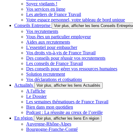
Soyez vigilants !
Vos services en ligne
Les ateliers de France Travail
Votre espace personnel, votre tableau de bord unique
Conseils Entreprise
Voir plus, afficher les liens Conseils Entrepris
Vos recrutements
Vous êtes un particulier employeur
Aides aux recrutements
L'essentiel pour embaucher
Vos droits vis-à-vis de France Travail
Des conseils pour réussir vos recrutements
Les conseils de France Travail
Des conseils pour gérer vos ressources humaines
Solution recrutement
Vos déclarations et cotisations
Actualités
Voir plus, afficher les liens Actualités
A l'affiche
Le Dossier
Les semaines thématiques de France Travail
Bien dans mon quotidien
Podcast : La réussite au creux de l’oreille
En région
Voir plus, afficher les liens En région
Auvergne-Rhône-Alpes
Bourgogne-Franche-Comté