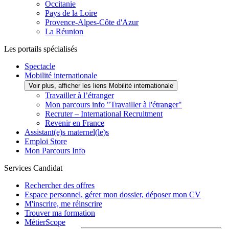
Occitanie
Pays de la Loire
Provence-Alpes-Côte d'Azur
La Réunion
Les portails spécialisés
Spectacle
Mobilité internationale
Voir plus, afficher les liens Mobilité internationale
Travailler à l’étranger
Mon parcours info "Travailler à l'étranger"
Recruter – International Recruitment
Revenir en France
Assistant(e)s maternel(le)s
Emploi Store
Mon Parcours Info
Services Candidat
Rechercher des offres
Espace personnel, gérer mon dossier, déposer mon CV
M'inscrire, me réinscrire
Trouver ma formation
MétierScope