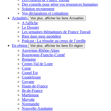
Des conseils pour gérer vos ressources humaines
Solution recrutement
Vos déclarations et cotisations
Actualités
Voir plus, afficher les liens Actualités
A l'affiche
Le Dossier
Les semaines thématiques de France Travail
Bien dans mon quotidien
Podcast : La réussite au creux de l’oreille
En région
Voir plus, afficher les liens En région
Auvergne-Rhône-Alpes
Bourgogne-Franche-Comté
Bretagne
Centre-Val de Loire
Corse
Grand Est
Guadeloupe
Guyane
Hauts-de-France
Ile-de-France
Martinique
Mayotte
Normandie
Nouvelle-Aquitaine