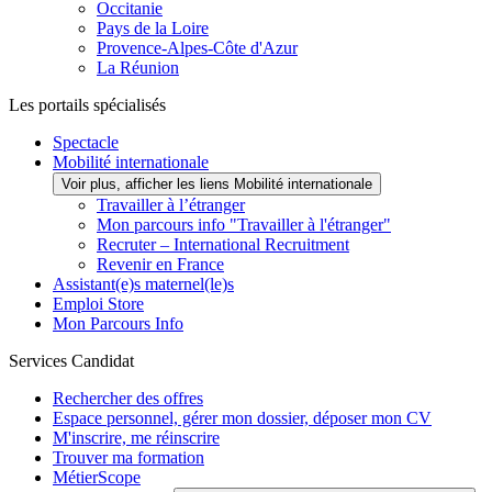
Occitanie
Pays de la Loire
Provence-Alpes-Côte d'Azur
La Réunion
Les portails spécialisés
Spectacle
Mobilité internationale
Voir plus, afficher les liens Mobilité internationale
Travailler à l’étranger
Mon parcours info "Travailler à l'étranger"
Recruter – International Recruitment
Revenir en France
Assistant(e)s maternel(le)s
Emploi Store
Mon Parcours Info
Services Candidat
Rechercher des offres
Espace personnel, gérer mon dossier, déposer mon CV
M'inscrire, me réinscrire
Trouver ma formation
MétierScope