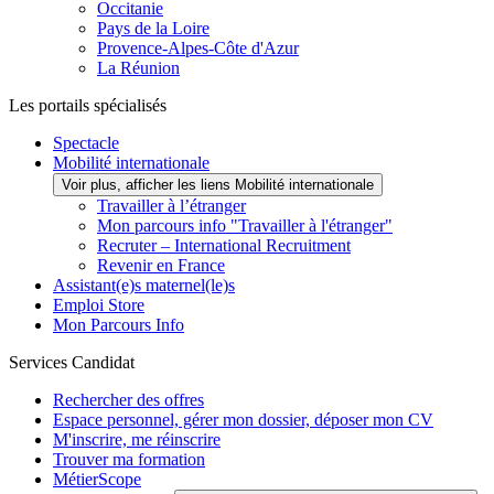
Occitanie
Pays de la Loire
Provence-Alpes-Côte d'Azur
La Réunion
Les portails spécialisés
Spectacle
Mobilité internationale
Voir plus, afficher les liens Mobilité internationale
Travailler à l’étranger
Mon parcours info "Travailler à l'étranger"
Recruter – International Recruitment
Revenir en France
Assistant(e)s maternel(le)s
Emploi Store
Mon Parcours Info
Services Candidat
Rechercher des offres
Espace personnel, gérer mon dossier, déposer mon CV
M'inscrire, me réinscrire
Trouver ma formation
MétierScope