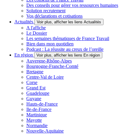
Des conseils pour gérer vos ressources humaines
Solution recrutement
Vos déclarations et cotisations
Actualités
Voir plus, afficher les liens Actualités
A l'affiche
Le Dossier
Les semaines thématiques de France Travail
Bien dans mon quotidien
Podcast : La réussite au creux de l’oreille
En région
Voir plus, afficher les liens En région
Auvergne-Rhône-Alpes
Bourgogne-Franche-Comté
Bretagne
Centre-Val de Loire
Corse
Grand Est
Guadeloupe
Guyane
Hauts-de-France
Ile-de-France
Martinique
Mayotte
Normandie
Nouvelle-Aquitaine