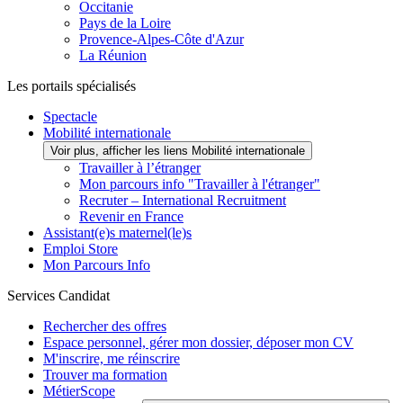
Occitanie
Pays de la Loire
Provence-Alpes-Côte d'Azur
La Réunion
Les portails spécialisés
Spectacle
Mobilité internationale
Voir plus, afficher les liens Mobilité internationale
Travailler à l’étranger
Mon parcours info "Travailler à l'étranger"
Recruter – International Recruitment
Revenir en France
Assistant(e)s maternel(le)s
Emploi Store
Mon Parcours Info
Services Candidat
Rechercher des offres
Espace personnel, gérer mon dossier, déposer mon CV
M'inscrire, me réinscrire
Trouver ma formation
MétierScope