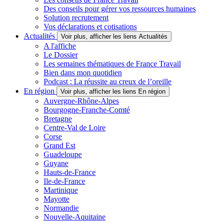
Des conseils pour gérer vos ressources humaines
Solution recrutement
Vos déclarations et cotisations
Actualités
Voir plus, afficher les liens Actualités
A l'affiche
Le Dossier
Les semaines thématiques de France Travail
Bien dans mon quotidien
Podcast : La réussite au creux de l’oreille
En région
Voir plus, afficher les liens En région
Auvergne-Rhône-Alpes
Bourgogne-Franche-Comté
Bretagne
Centre-Val de Loire
Corse
Grand Est
Guadeloupe
Guyane
Hauts-de-France
Ile-de-France
Martinique
Mayotte
Normandie
Nouvelle-Aquitaine