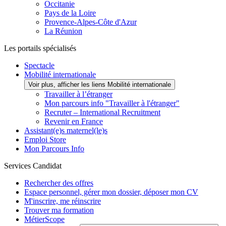
Occitanie
Pays de la Loire
Provence-Alpes-Côte d'Azur
La Réunion
Les portails spécialisés
Spectacle
Mobilité internationale
Voir plus, afficher les liens Mobilité internationale
Travailler à l’étranger
Mon parcours info "Travailler à l'étranger"
Recruter – International Recruitment
Revenir en France
Assistant(e)s maternel(le)s
Emploi Store
Mon Parcours Info
Services Candidat
Rechercher des offres
Espace personnel, gérer mon dossier, déposer mon CV
M'inscrire, me réinscrire
Trouver ma formation
MétierScope