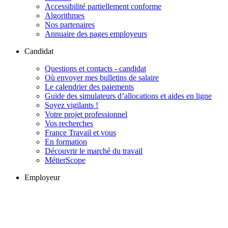
Accessibilité partiellement conforme
Algorithmes
Nos partenaires
Annuaire des pages employeurs
Candidat
Questions et contacts - candidat
Où envoyer mes bulletins de salaire
Le calendrier des paiements
Guide des simulateurs d’allocations et aides en ligne
Soyez vigilants !
Votre projet professionnel
Vos recherches
France Travail et vous
En formation
Découvrir le marché du travail
MétierScope
Employeur
Solution recrutement, la newsletter pour les employeurs
Questions et contacts - employeur
Conseils pour recruter
Conseils pour vos déclarations et cotisations