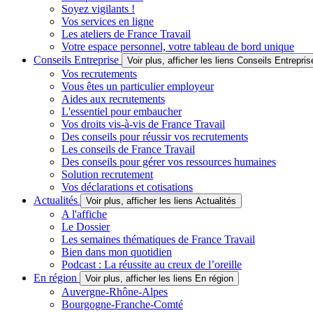
Soyez vigilants !
Vos services en ligne
Les ateliers de France Travail
Votre espace personnel, votre tableau de bord unique
Conseils Entreprise
Voir plus, afficher les liens Conseils Entrepris
Vos recrutements
Vous êtes un particulier employeur
Aides aux recrutements
L'essentiel pour embaucher
Vos droits vis-à-vis de France Travail
Des conseils pour réussir vos recrutements
Les conseils de France Travail
Des conseils pour gérer vos ressources humaines
Solution recrutement
Vos déclarations et cotisations
Actualités
Voir plus, afficher les liens Actualités
A l'affiche
Le Dossier
Les semaines thématiques de France Travail
Bien dans mon quotidien
Podcast : La réussite au creux de l’oreille
En région
Voir plus, afficher les liens En région
Auvergne-Rhône-Alpes
Bourgogne-Franche-Comté