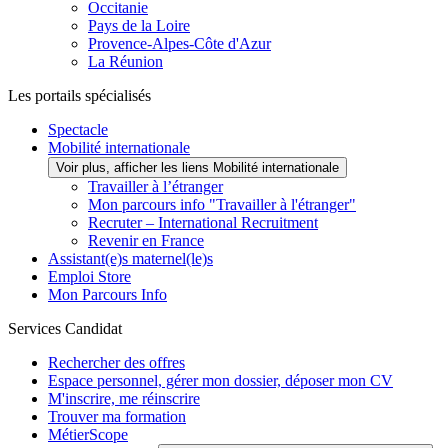
Occitanie
Pays de la Loire
Provence-Alpes-Côte d'Azur
La Réunion
Les portails spécialisés
Spectacle
Mobilité internationale
Voir plus, afficher les liens Mobilité internationale
Travailler à l’étranger
Mon parcours info "Travailler à l'étranger"
Recruter – International Recruitment
Revenir en France
Assistant(e)s maternel(le)s
Emploi Store
Mon Parcours Info
Services Candidat
Rechercher des offres
Espace personnel, gérer mon dossier, déposer mon CV
M'inscrire, me réinscrire
Trouver ma formation
MétierScope