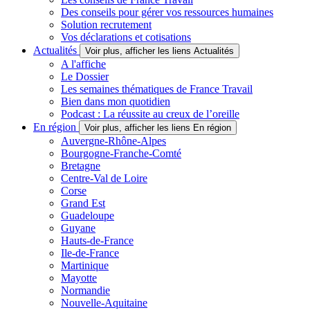
Des conseils pour gérer vos ressources humaines
Solution recrutement
Vos déclarations et cotisations
Actualités
Voir plus, afficher les liens Actualités
A l'affiche
Le Dossier
Les semaines thématiques de France Travail
Bien dans mon quotidien
Podcast : La réussite au creux de l’oreille
En région
Voir plus, afficher les liens En région
Auvergne-Rhône-Alpes
Bourgogne-Franche-Comté
Bretagne
Centre-Val de Loire
Corse
Grand Est
Guadeloupe
Guyane
Hauts-de-France
Ile-de-France
Martinique
Mayotte
Normandie
Nouvelle-Aquitaine