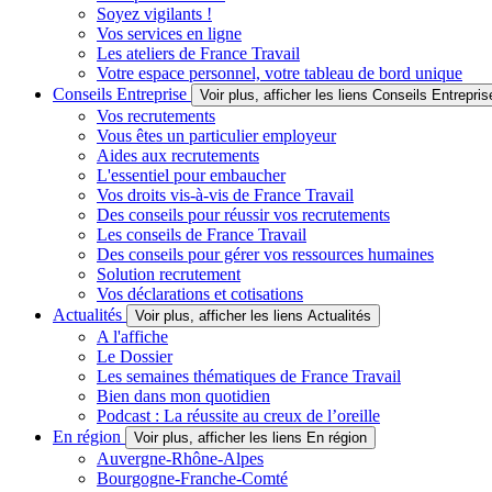
Soyez vigilants !
Vos services en ligne
Les ateliers de France Travail
Votre espace personnel, votre tableau de bord unique
Conseils Entreprise
Voir plus, afficher les liens Conseils Entrepris
Vos recrutements
Vous êtes un particulier employeur
Aides aux recrutements
L'essentiel pour embaucher
Vos droits vis-à-vis de France Travail
Des conseils pour réussir vos recrutements
Les conseils de France Travail
Des conseils pour gérer vos ressources humaines
Solution recrutement
Vos déclarations et cotisations
Actualités
Voir plus, afficher les liens Actualités
A l'affiche
Le Dossier
Les semaines thématiques de France Travail
Bien dans mon quotidien
Podcast : La réussite au creux de l’oreille
En région
Voir plus, afficher les liens En région
Auvergne-Rhône-Alpes
Bourgogne-Franche-Comté