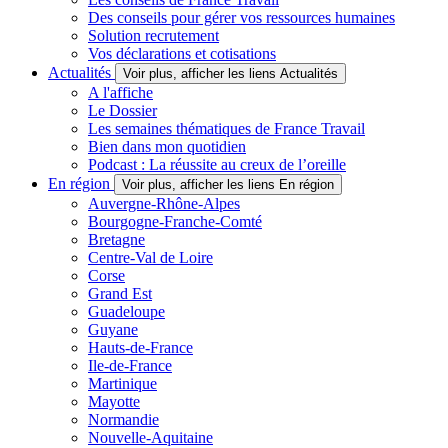
Des conseils pour gérer vos ressources humaines
Solution recrutement
Vos déclarations et cotisations
Actualités
Voir plus, afficher les liens Actualités
A l'affiche
Le Dossier
Les semaines thématiques de France Travail
Bien dans mon quotidien
Podcast : La réussite au creux de l’oreille
En région
Voir plus, afficher les liens En région
Auvergne-Rhône-Alpes
Bourgogne-Franche-Comté
Bretagne
Centre-Val de Loire
Corse
Grand Est
Guadeloupe
Guyane
Hauts-de-France
Ile-de-France
Martinique
Mayotte
Normandie
Nouvelle-Aquitaine