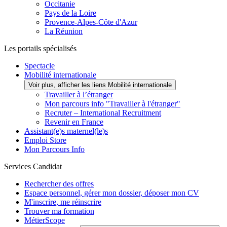
Occitanie
Pays de la Loire
Provence-Alpes-Côte d'Azur
La Réunion
Les portails spécialisés
Spectacle
Mobilité internationale
Voir plus, afficher les liens Mobilité internationale
Travailler à l’étranger
Mon parcours info "Travailler à l'étranger"
Recruter – International Recruitment
Revenir en France
Assistant(e)s maternel(le)s
Emploi Store
Mon Parcours Info
Services Candidat
Rechercher des offres
Espace personnel, gérer mon dossier, déposer mon CV
M'inscrire, me réinscrire
Trouver ma formation
MétierScope