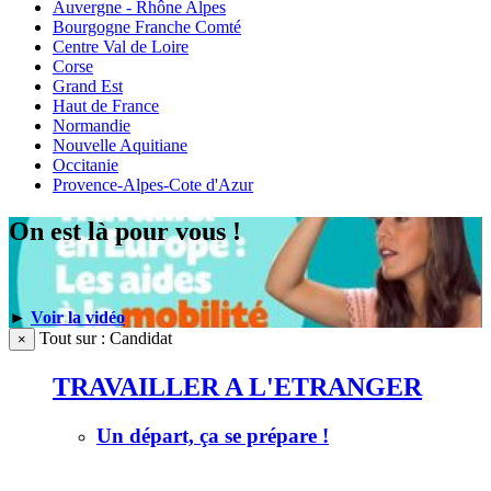
Auvergne - Rhône Alpes
Bourgogne Franche Comté
Centre Val de Loire
Corse
Grand Est
Haut de France
Normandie
Nouvelle Aquitiane
Occitanie
Provence-Alpes-Cote d'Azur
On est là pour vous !
►
Voir la vidéo
Tout sur : Candidat
×
TRAVAILLER A L'ETRANGER
Un départ, ça se prépare !