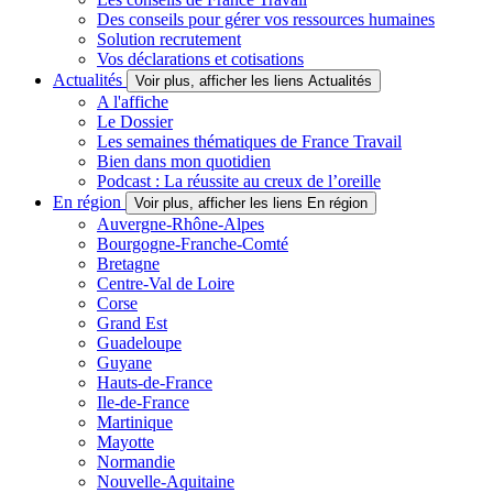
Des conseils pour gérer vos ressources humaines
Solution recrutement
Vos déclarations et cotisations
Actualités
Voir plus, afficher les liens Actualités
A l'affiche
Le Dossier
Les semaines thématiques de France Travail
Bien dans mon quotidien
Podcast : La réussite au creux de l’oreille
En région
Voir plus, afficher les liens En région
Auvergne-Rhône-Alpes
Bourgogne-Franche-Comté
Bretagne
Centre-Val de Loire
Corse
Grand Est
Guadeloupe
Guyane
Hauts-de-France
Ile-de-France
Martinique
Mayotte
Normandie
Nouvelle-Aquitaine