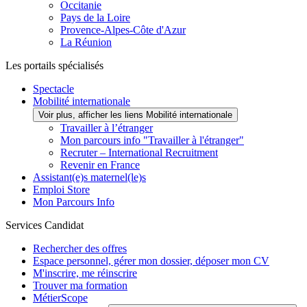
Occitanie
Pays de la Loire
Provence-Alpes-Côte d'Azur
La Réunion
Les portails spécialisés
Spectacle
Mobilité internationale
Voir plus, afficher les liens Mobilité internationale
Travailler à l’étranger
Mon parcours info "Travailler à l'étranger"
Recruter – International Recruitment
Revenir en France
Assistant(e)s maternel(le)s
Emploi Store
Mon Parcours Info
Services Candidat
Rechercher des offres
Espace personnel, gérer mon dossier, déposer mon CV
M'inscrire, me réinscrire
Trouver ma formation
MétierScope