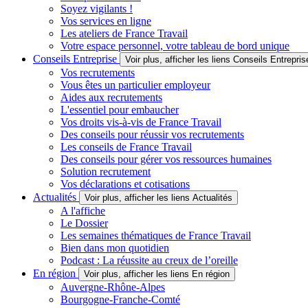
Soyez vigilants !
Vos services en ligne
Les ateliers de France Travail
Votre espace personnel, votre tableau de bord unique
Conseils Entreprise
Voir plus, afficher les liens Conseils Entrepris
Vos recrutements
Vous êtes un particulier employeur
Aides aux recrutements
L'essentiel pour embaucher
Vos droits vis-à-vis de France Travail
Des conseils pour réussir vos recrutements
Les conseils de France Travail
Des conseils pour gérer vos ressources humaines
Solution recrutement
Vos déclarations et cotisations
Actualités
Voir plus, afficher les liens Actualités
A l'affiche
Le Dossier
Les semaines thématiques de France Travail
Bien dans mon quotidien
Podcast : La réussite au creux de l’oreille
En région
Voir plus, afficher les liens En région
Auvergne-Rhône-Alpes
Bourgogne-Franche-Comté