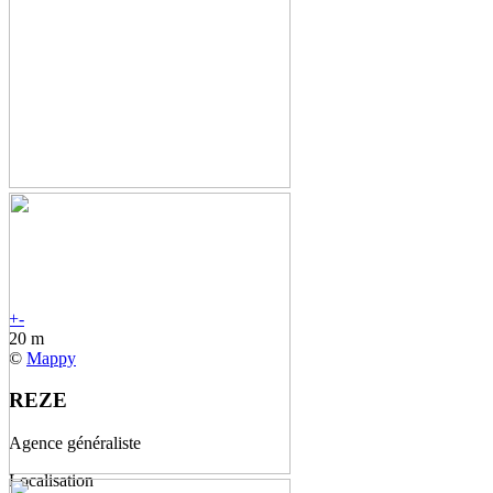
+
-
20 m
©
Mappy
REZE
Agence généraliste
Localisation