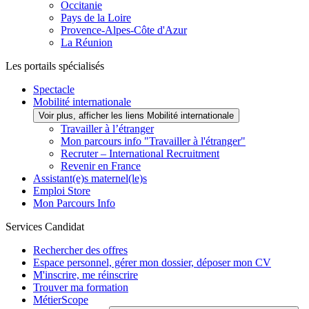
Occitanie
Pays de la Loire
Provence-Alpes-Côte d'Azur
La Réunion
Les portails spécialisés
Spectacle
Mobilité internationale
Voir plus, afficher les liens Mobilité internationale
Travailler à l’étranger
Mon parcours info "Travailler à l'étranger"
Recruter – International Recruitment
Revenir en France
Assistant(e)s maternel(le)s
Emploi Store
Mon Parcours Info
Services Candidat
Rechercher des offres
Espace personnel, gérer mon dossier, déposer mon CV
M'inscrire, me réinscrire
Trouver ma formation
MétierScope