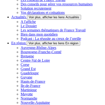
Des conseils pour gérer vos ressources humaines
Solution recrutement
Vos déclarations et cotisations
Actualités
Voir plus, afficher les liens Actualités
A l'affiche
Le Dossier
Les semaines thématiques de France Travail
Bien dans mon quotidien
Podcast : La réussite au creux de l’oreille
En région
Voir plus, afficher les liens En région
Auvergne-Rhône-Alpes
Bourgogne-Franche-Comté
Bretagne
Centre-Val de Loire
Corse
Grand Est
Guadeloupe
Guyane
Hauts-de-France
Ile-de-France
Martinique
Mayotte
Normandie
Nouvelle-Aquitaine