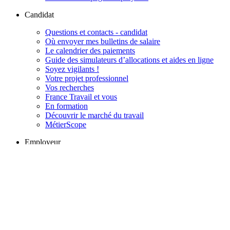
Candidat
Questions et contacts - candidat
Où envoyer mes bulletins de salaire
Le calendrier des paiements
Guide des simulateurs d’allocations et aides en ligne
Soyez vigilants !
Votre projet professionnel
Vos recherches
France Travail et vous
En formation
Découvrir le marché du travail
MétierScope
Employeur
Solution recrutement, la newsletter pour les employeurs
Questions et contacts - employeur
Conseils pour recruter
Conseils pour vos déclarations et cotisations
Rechercher des candidats en toute autonomie
Remettre une attestation employeur
Publier une offre
Particulier employeur