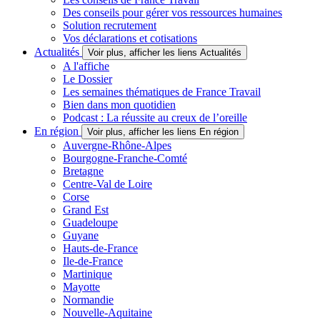
Des conseils pour gérer vos ressources humaines
Solution recrutement
Vos déclarations et cotisations
Actualités
Voir plus, afficher les liens Actualités
A l'affiche
Le Dossier
Les semaines thématiques de France Travail
Bien dans mon quotidien
Podcast : La réussite au creux de l’oreille
En région
Voir plus, afficher les liens En région
Auvergne-Rhône-Alpes
Bourgogne-Franche-Comté
Bretagne
Centre-Val de Loire
Corse
Grand Est
Guadeloupe
Guyane
Hauts-de-France
Ile-de-France
Martinique
Mayotte
Normandie
Nouvelle-Aquitaine