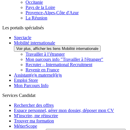
Occitanie
Pays de la Loire
Provence-Alpes-Côte d'Azur
La Réunion
Les portails spécialisés
Spectacle
Mobilité internationale
Voir plus, afficher les liens Mobilité internationale
Travailler à l’étranger
Mon parcours info "Travailler à l'étranger"
Recruter – International Recruitment
Revenir en France
Assistant(e)s maternel(le)s
Emploi Store
Mon Parcours Info
Services Candidat
Rechercher des offres
Espace personnel, gérer mon dossier, déposer mon CV
M'inscrire, me réinscrire
Trouver ma formation
MétierScope