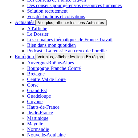
Des conseils pour gérer vos ressources humaines
Solution recrutement
Vos déclarations et cotisations
Actualités
Voir plus, afficher les liens Actualités
A l'affiche
Le Dossier
Les semaines thématiques de France Travail
Bien dans mon quotidien
Podcast : La réussite au creux de l’oreille
En région
Voir plus, afficher les liens En région
Auvergne-Rhône-Alpes
Bourgogne-Franche-Comté
Bretagne
Centre-Val de Loire
Corse
Grand Est
Guadeloupe
Guyane
Hauts-de-France
Ile-de-France
Martinique
Mayotte
Normandie
Nouvelle-Aquitaine