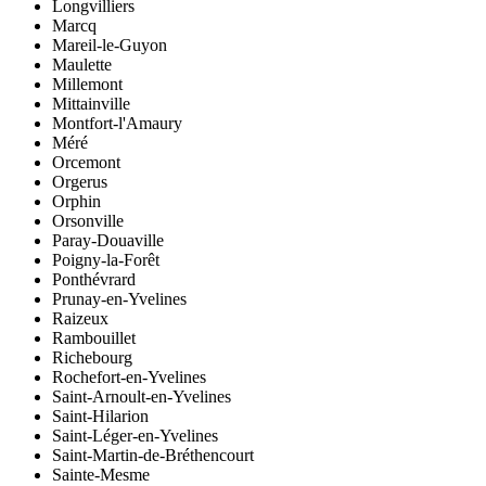
Longvilliers
Marcq
Mareil-le-Guyon
Maulette
Millemont
Mittainville
Montfort-l'Amaury
Méré
Orcemont
Orgerus
Orphin
Orsonville
Paray-Douaville
Poigny-la-Forêt
Ponthévrard
Prunay-en-Yvelines
Raizeux
Rambouillet
Richebourg
Rochefort-en-Yvelines
Saint-Arnoult-en-Yvelines
Saint-Hilarion
Saint-Léger-en-Yvelines
Saint-Martin-de-Bréthencourt
Sainte-Mesme