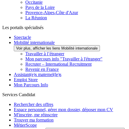
Occitanie
Pays de la Loire
Provence-Alpes-Côte d'Azur
La Réunion
Les portails spécialisés
Spectacle
Mobilité internationale
Voir plus, afficher les liens Mobilité internationale
Travailler à l’étranger
Mon parcours info "Travailler à l'étranger"
Recruter – International Recruitment
Revenir en France
Assistant(e)s maternel(le)s
Emploi Store
Mon Parcours Info
Services Candidat
Rechercher des offres
Espace personnel, gérer mon dossier, déposer mon CV
M'inscrire, me réinscrire
Trouver ma formation
MétierScope