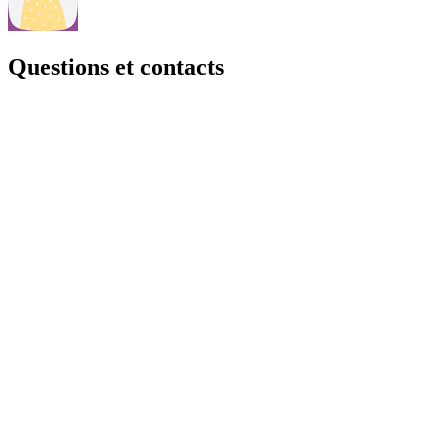
Questions et contacts
Une question, consultez notre page Questions & contacts.
Questions et contacts
Actualités
Retrouvez les dernières actualités, les informations, les opportunités
d'emploi....
Je découvre
Tout sur : Informations
×