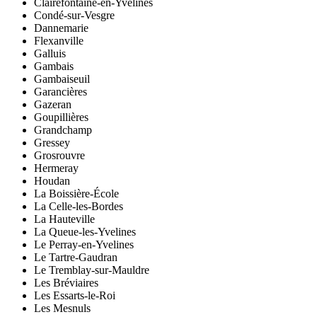
Clairefontaine-en-Yvelines
Condé-sur-Vesgre
Dannemarie
Flexanville
Galluis
Gambais
Gambaiseuil
Garancières
Gazeran
Goupillières
Grandchamp
Gressey
Grosrouvre
Hermeray
Houdan
La Boissière-École
La Celle-les-Bordes
La Hauteville
La Queue-les-Yvelines
Le Perray-en-Yvelines
Le Tartre-Gaudran
Le Tremblay-sur-Mauldre
Les Bréviaires
Les Essarts-le-Roi
Les Mesnuls