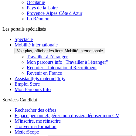
Occitanie
Pays de la Loire
Provence-Alpes-Côte d'Azur
La Réunion
Les portails spécialisés
Spectacle
Mobilité internationale
Voir plus, afficher les liens Mobilité internationale
Travailler à l’étranger
Mon parcours info "Travailler à l'étranger"
Recruter – International Recruitment
Revenir en France
Assistant(e)s maternel(le)s
Emploi Store
Mon Parcours Info
Services Candidat
Rechercher des offres
Espace personnel, gérer mon dossier, déposer mon CV
M'inscrire, me réinscrire
Trouver ma formation
MétierScope