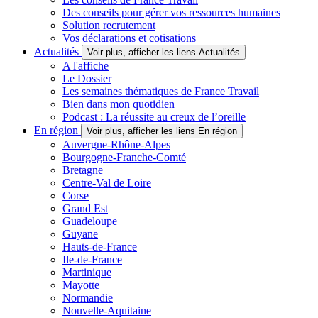
Des conseils pour gérer vos ressources humaines
Solution recrutement
Vos déclarations et cotisations
Actualités
Voir plus, afficher les liens Actualités
A l'affiche
Le Dossier
Les semaines thématiques de France Travail
Bien dans mon quotidien
Podcast : La réussite au creux de l’oreille
En région
Voir plus, afficher les liens En région
Auvergne-Rhône-Alpes
Bourgogne-Franche-Comté
Bretagne
Centre-Val de Loire
Corse
Grand Est
Guadeloupe
Guyane
Hauts-de-France
Ile-de-France
Martinique
Mayotte
Normandie
Nouvelle-Aquitaine