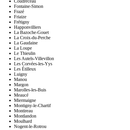
Coudreceau
Fontaine-Simon
Frazé
Friaize
Frétigny
Happonvilliers
La Bazoche-Gouet
La Croix-du-Perche
La Gaudaine
La Loupe
Le Thieulin
Les Autels-Villevillon
Les Corvées-les-Yys
Les Étilleux
Luigny
Manou
Margon
Marolles-les-Buis
Meaucé
Miermaigne
Montigny-le-Chartif
Montireau
Montlandon
Moulhard
Nogent-le-Rotrou