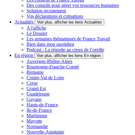
Des conseils pour gérer vos ressources humaines
Solution recrutement
Vos déclarations et cotisations
Actualités
Voir plus, afficher les liens Actualités
A l'affiche
Le Dossier
Les semaines thématiques de France Travail
Bien dans mon quotidien
Podcast : La réussite au creux de l’oreille
En région
Voir plus, afficher les liens En région
Auvergne-Rhône-Alpes
Bourgogne-Franche-Comté
Bretagne
Centre-Val de Loire
Corse
Grand Est
Guadeloupe
Guyane
Hauts-de-France
Ile-de-France
Martinique
Mayotte
Normandie
Nouvelle-Aquitaine