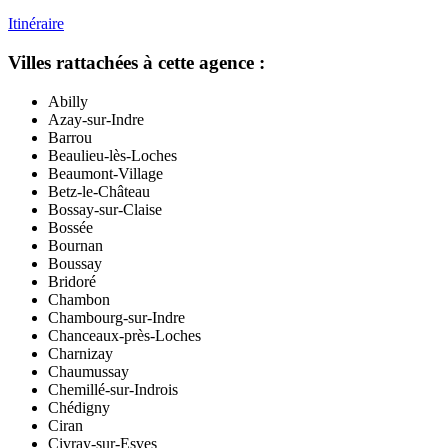
Itinéraire
Villes rattachées à cette agence :
Abilly
Azay-sur-Indre
Barrou
Beaulieu-lès-Loches
Beaumont-Village
Betz-le-Château
Bossay-sur-Claise
Bossée
Bournan
Boussay
Bridoré
Chambon
Chambourg-sur-Indre
Chanceaux-près-Loches
Charnizay
Chaumussay
Chemillé-sur-Indrois
Chédigny
Ciran
Civray-sur-Esves