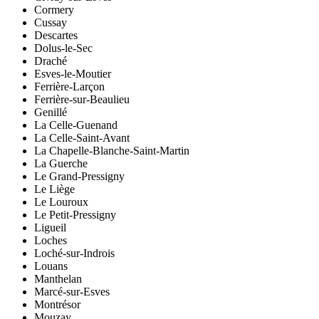
Cormery
Cussay
Descartes
Dolus-le-Sec
Draché
Esves-le-Moutier
Ferrière-Larçon
Ferrière-sur-Beaulieu
Genillé
La Celle-Guenand
La Celle-Saint-Avant
La Chapelle-Blanche-Saint-Martin
La Guerche
Le Grand-Pressigny
Le Liège
Le Louroux
Le Petit-Pressigny
Ligueil
Loches
Loché-sur-Indrois
Louans
Manthelan
Marcé-sur-Esves
Montrésor
Mouzay