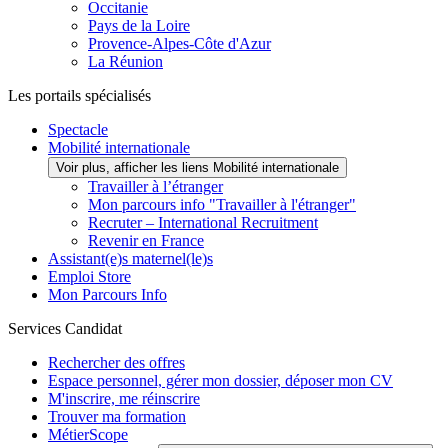
Occitanie
Pays de la Loire
Provence-Alpes-Côte d'Azur
La Réunion
Les portails spécialisés
Spectacle
Mobilité internationale
Voir plus, afficher les liens Mobilité internationale
Travailler à l’étranger
Mon parcours info "Travailler à l'étranger"
Recruter – International Recruitment
Revenir en France
Assistant(e)s maternel(le)s
Emploi Store
Mon Parcours Info
Services Candidat
Rechercher des offres
Espace personnel, gérer mon dossier, déposer mon CV
M'inscrire, me réinscrire
Trouver ma formation
MétierScope