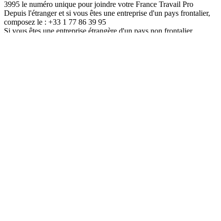
3995 le numéro unique pour joindre votre France Travail Pro
Depuis l'étranger et si vous êtes une entreprise d'un pays frontalier,
composez le : +33 1 77 86 39 95
Si vous êtes une entreprise étrangère d'un pays non frontalier,
consultez le site :
France Travail International
Cas particuliers : Déclarations et cotisations
Vous relevez d'un régime spécifique.
Plus d'infos
FRANCE SERVICES
A moins de 20
minutes de chez
vous,
les conseillers
France services
vous
accompagnent dans toutes vos démarches au quotidien.
Aujourd’hui, plus de 2 700 France services pour vous aider partout
sur le territoire !
En savoir plus
Consultez la carte des France services pour trouver celui qui est le