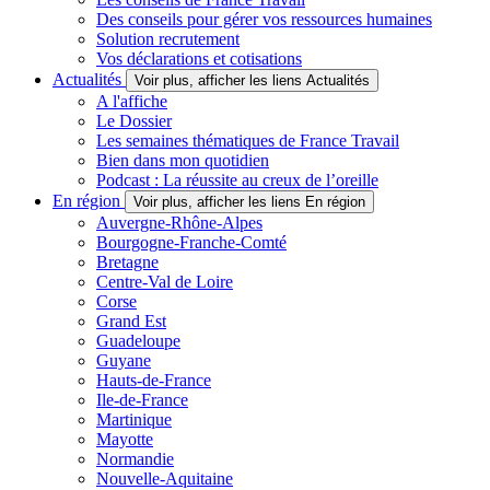
Des conseils pour gérer vos ressources humaines
Solution recrutement
Vos déclarations et cotisations
Actualités
Voir plus, afficher les liens Actualités
A l'affiche
Le Dossier
Les semaines thématiques de France Travail
Bien dans mon quotidien
Podcast : La réussite au creux de l’oreille
En région
Voir plus, afficher les liens En région
Auvergne-Rhône-Alpes
Bourgogne-Franche-Comté
Bretagne
Centre-Val de Loire
Corse
Grand Est
Guadeloupe
Guyane
Hauts-de-France
Ile-de-France
Martinique
Mayotte
Normandie
Nouvelle-Aquitaine