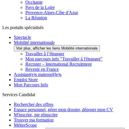
Occitanie
Pays de la Loire
Provence-Alpes-Côte d'Azur
La Réunion
Les portails spécialisés
Spectacle
Mobilité internationale
Voir plus, afficher les liens Mobilité internationale
Travailler à l’étranger
Mon parcours info "Travailler à l'étranger"
Recruter – International Recruitment
Revenir en France
Assistant(e)s maternel(le)s
Emploi Store
Mon Parcours Info
Services Candidat
Rechercher des offres
Espace personnel, gérer mon dossier, déposer mon CV
M'inscrire, me réinscrire
Trouver ma formation
MétierScope