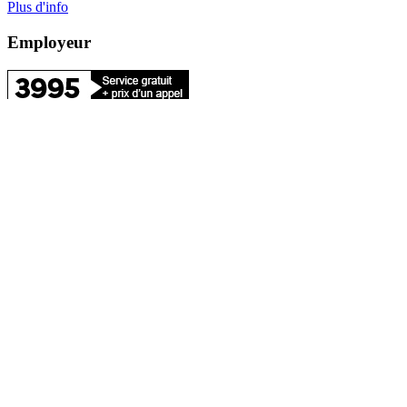
Plus d'info
Employeur
3995 le numéro unique pour joindre votre France Travail Pro
Depuis l'étranger et si vous êtes une entreprise d'un pays frontalier,
composez le : +33 1 77 86 39 95
Si vous êtes une entreprise étrangère d'un pays non frontalier,
consultez le site :
France Travail International
Cas particuliers : Déclarations et cotisations
Vous relevez d'un régime spécifique.
Plus d'infos
FRANCE SERVICES
A moins de 20
minutes de chez
vous,
les conseillers