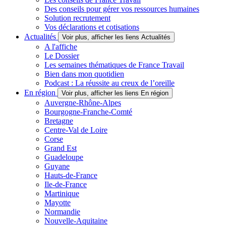
Des conseils pour gérer vos ressources humaines
Solution recrutement
Vos déclarations et cotisations
Actualités
Voir plus, afficher les liens Actualités
A l'affiche
Le Dossier
Les semaines thématiques de France Travail
Bien dans mon quotidien
Podcast : La réussite au creux de l’oreille
En région
Voir plus, afficher les liens En région
Auvergne-Rhône-Alpes
Bourgogne-Franche-Comté
Bretagne
Centre-Val de Loire
Corse
Grand Est
Guadeloupe
Guyane
Hauts-de-France
Ile-de-France
Martinique
Mayotte
Normandie
Nouvelle-Aquitaine