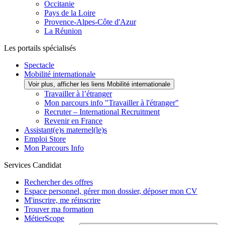
Occitanie
Pays de la Loire
Provence-Alpes-Côte d'Azur
La Réunion
Les portails spécialisés
Spectacle
Mobilité internationale
Voir plus, afficher les liens Mobilité internationale
Travailler à l’étranger
Mon parcours info "Travailler à l'étranger"
Recruter – International Recruitment
Revenir en France
Assistant(e)s maternel(le)s
Emploi Store
Mon Parcours Info
Services Candidat
Rechercher des offres
Espace personnel, gérer mon dossier, déposer mon CV
M'inscrire, me réinscrire
Trouver ma formation
MétierScope