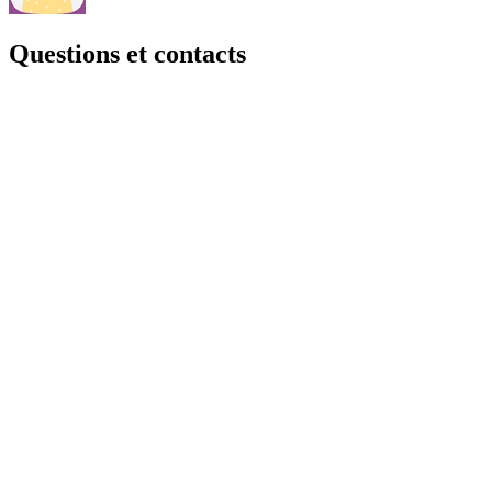
Questions et contacts
Une question, consultez notre page Questions & contacts.
Questions et contacts
Actualités
Retrouvez les dernières actualités, les informations, les opportunités
d'emploi....
Je découvre
Tout sur : Informations
×