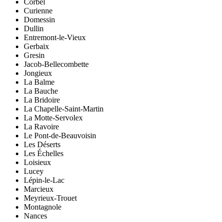
Corbel
Curienne
Domessin
Dullin
Entremont-le-Vieux
Gerbaix
Gresin
Jacob-Bellecombette
Jongieux
La Balme
La Bauche
La Bridoire
La Chapelle-Saint-Martin
La Motte-Servolex
La Ravoire
Le Pont-de-Beauvoisin
Les Déserts
Les Échelles
Loisieux
Lucey
Lépin-le-Lac
Marcieux
Meyrieux-Trouet
Montagnole
Nances