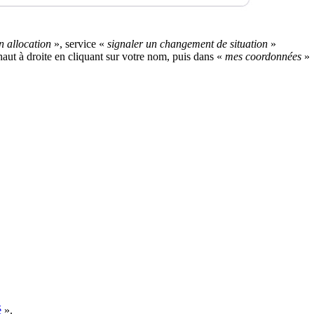
n allocation
», service «
signaler un changement de situation
»
haut à droite en cliquant sur votre nom, puis dans «
mes coordonnées
»
é
».