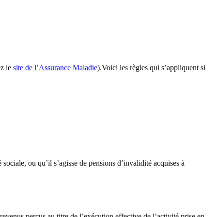
ez le
site de l’Assurance Maladie
).Voici les règles qui s’appliquent si
sociale, ou qu’il s’agisse de pensions d’invalidité acquises à
venus perçus au titre de l’exécution effective de l’activité prise en