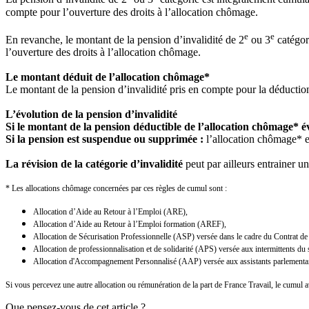
compte pour l’ouverture des droits à l’allocation chômage.
e
e
En revanche, le montant de la pension d’invalidité de 2
ou 3
catégor
l’ouverture des droits à l’allocation chômage.
Le montant déduit de l’allocation chômage*
Le montant de la pension d’invalidité pris en compte pour la déduction
L’évolution de la pension d’invalidité
Si le montant de la pension déductible de l’allocation chômage* é
Si la pension est suspendue ou supprimée :
l’allocation chômage* e
La révision de la catégorie d’invalidité
peut par ailleurs entrainer u
* Les allocations chômage concernées par ces règles de cumul sont :
Allocation d’Aide au Retour à l’Emploi (ARE),
Allocation d’Aide au Retour à l’Emploi formation (AREF),
Allocation de Sécurisation Professionnelle (ASP) versée dans le cadre du Contrat de 
Allocation de professionnalisation et de solidarité (APS) versée aux intermittents du 
Allocation d'Accompagnement Personnalisé (AAP) versée aux assistants parlementai
Si vous percevez une autre allocation ou rémunération de la part de France Travail, le cumul ave
Que pensez-vous de cet article ?