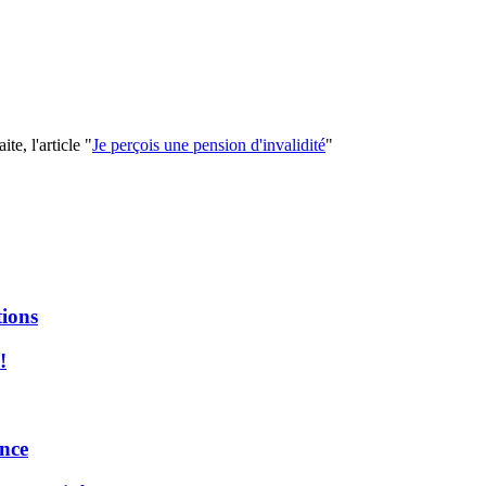
te, l'article "
Je perçois une pension d'invalidité
"
tions
!
ance