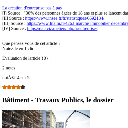
La création d'entreprise pas à pas
[I] Source : "30% des personnes âgées de 18 ans et plus se lancent dan
[II] Source :
https://www.insee.fr/fr/statistiques/6692134/
[III] Source :
https://www.fnaim.fr/4263-marche-immobilier-decembr
[IV] Source :
https://dataviz.metiers-btp.fr/entreprises
Que pensez-vous de cet article ?
Notez-le en 1 clic
Évaluation de larticle {0} :
2 notes
notÃ©
4 sur 5
Bâtiment - Travaux Publics, le dossier