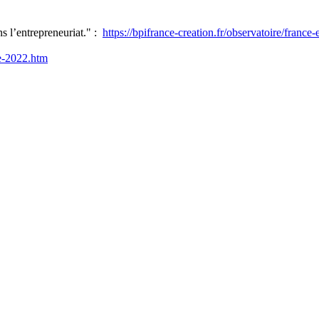
s l’entrepreneuriat." :
https://bpifrance-creation.fr/observatoire/france-
e-2022.htm