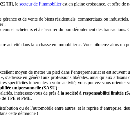
22[III], le
secteur de l’immobilier
est en pleine croissance, et offre de 
de gérance et de vente de biens résidentiels, commerciaux ou industriels
er ;
deurs et acheteurs et à s’assurer du bon déroulement des transactions. Ce
otre activité dans la « chasse en immobilier ». Vous piloterez alors un po
excellent moyen de mettre un pied dans l’entrepreneuriat et est souvent ut
 »
, s’adresse en général aux professions libérales, ainsi qu’aux artisans
utres spécificités inhérentes à votre activité, vous pouvez vous oriente
mplifiée unipersonnelle (SASU)
;
lariés, intéressez-vous de près à
la société à responsabilité limitée 
bre de TPE et PME.
tribution ou de l’automobile entre autres, et la reprise d’entreprise, deu
dans cette démarche !