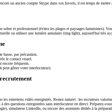
core un ancien compte Skype dans vos favoris, il est temps de mettre à 
n sobre et professionnel (évitez les plages et paysages fantaisistes). V
urelle ou utilisez une lumière annulaire (ring light), aujourd'hui très acc
ne
e basse, par précaution.
rée le contact visuel.
nt encore fréquents.
it peut gêner votre interlocuteur).
e recrutement
s les entretiens vidéo enregistrés. Restez naturel : les recruteurs valorise
à des questions enregistrées sans interlocuteur en direct. Préparez-vous
le), simulateur LinkedIn, ou encore des assistants dédiés à la préparati