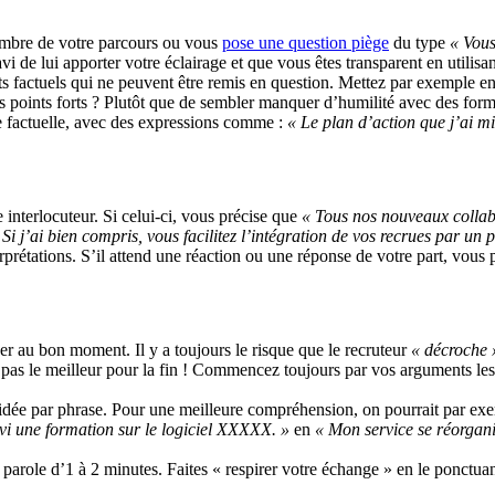
’ombre de votre parcours ou vous
pose une question piège
du type
« Vous
vi de lui apporter votre éclairage et que vous êtes transparent en utilisa
s factuels qui ne peuvent être remis en question. Mettez par exemple en
s points forts ? Plutôt que de sembler manquer d’humilité avec des f
re factuelle, avec des expressions comme :
« Le plan d’action que j’ai m
 interlocuteur. Si celui-ci, vous précise que
« Tous nos nouveaux collab
 Si j’ai bien compris, vous facilitez l’intégration de vos recrues par un
erprétations. S’il attend une réaction ou une réponse de votre part, vou
ner au bon moment. Il y a toujours le risque que le recruteur
« décroche 
z pas le meilleur pour la fin ! Commencez toujours par vos arguments le
e idée par phrase. Pour une meilleure compréhension, on pourrait par e
ivi une formation sur le logiciel XXXXX. »
en
« Mon service se réorganis
 parole d’1 à 2 minutes. Faites « respirer votre échange » en le ponctua