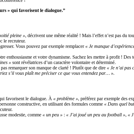
ioconférence !
urs » qui favorisent le dialogue.”
oitié pleine »
, décrivent une même réalité ! Mais l’effet n’est pas du to
c le recruteur.
 progresser. Vous pouvez par exemple remplacer
« Je manque d’expérienc
otre enthousiasme et votre dynamisme. Sachez les mettre à profit ! De
ines »
sont révélatrices d’un caractère volontaire et déterminé.
t pas remarquer son manque de clarté ! Plutôt que de dire
« Je n’ai pas 
riez s’il vous plaît me préciser ce que vous entendez par… ».
ui favorisent le dialogue. À
« problème »
, préférez par exemple des 
 personne constructive, en utilisant des formules comme
« Dans quel but
cuteur.
 fausse modestie, comme
« un peu »
:
« J’ai joué un peu au football »
,
« J