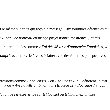
ut le même sur celui qui reçoit le message. Aux tournures défensives et
e »
, par
« ce nouveau challenge professionnel me motive, j’ai très
s tournures simples comme
« j’ai décidé »
:
« d’apprendre l’anglais »,
«
compris »
, amenez-le à vous éclairer avec des formules plus positives
expressions comme
« challenges »
ou
« solutions »
, qui dénotent un état
 ? »
ou
« Avec quelle ambition ? »
à la place de
« Pourquoi ? »
, qui
’ai un peu d’expérience sur tel logiciel ou tel marché… »
. Les