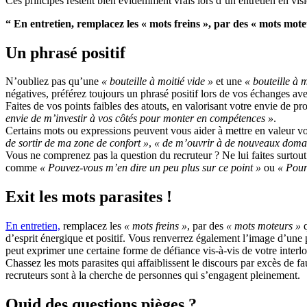
Ces principes restent bien évidemment vrais lors d’un entretien en vis
“ En entretien, remplacez les « mots freins », par des « mots mote
Un phrasé positif
N’oubliez pas qu’une
« bouteille à moitié vide »
et une
« bouteille à m
négatives, préférez toujours un phrasé positif lors de vos échanges ave
Faites de vos points faibles des atouts, en valorisant votre envie de
envie de m’investir à vos côtés pour monter en compétences »
.
Certains mots ou expressions peuvent vous aider à mettre en valeur v
de sortir de ma zone de confort »
,
« de m’ouvrir à de nouveaux doma
Vous ne comprenez pas la question du recruteur ? Ne lui faites surtou
comme
« Pouvez-vous m’en dire un peu plus sur ce point »
ou
« Pour
Exit les mots parasites !
En entretien,
remplacez les
« mots freins »
, par des
« mots moteurs »
q
d’esprit énergique et positif. Vous renverrez également l’image d’une
peut exprimer une certaine forme de défiance vis-à-vis de votre interlo
Chassez les mots parasites qui affaiblissent le discours par excès de
recruteurs sont à la cherche de personnes qui s’engagent pleinement.
Quid des questions pièges ?