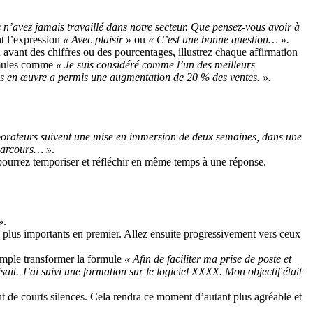
 n’avez jamais travaillé dans notre secteur. Que pensez-vous avoir à
nt l’expression
« Avec plaisir »
ou
« C’est une bonne question… ».
 avant des chiffres ou des pourcentages, illustrez chaque affirmation
ormules comme
« Je suis considéré comme l’un des meilleurs
is en œuvre a permis une augmentation de 20 % des ventes. ».
orateurs suivent une mise en immersion de deux semaines, dans une
 parcours… »
.
s pourrez temporiser et réfléchir en même temps à une réponse.
»
.
s plus importants en premier. Allez ensuite progressivement vers ceux
xemple transformer la formule
« Afin de faciliter ma prise de poste et
ait. J’ai suivi une formation sur le logiciel XXXX. Mon objectif était
nt de courts silences. Cela rendra ce moment d’autant plus agréable et