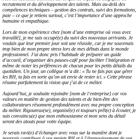
recrutement et du développement des talents. Mais au-delà des
compétences techniques – gestion des contrats, suivi des formations,
paie – ce que je retiens surtout, c’est l’importance d’une approche
humaine et empathique.
Lors de mon expérience chez [nom d’une entreprise où vous avez
travaillé], je me suis occupé(e) du suivi des nouveaux arrivants. Je
voulais que leur premier jour soit une réussite, car je me souvenais
trop bien de mon propre stress lors de mes débuts dans le monde
professionnel. J’ai donc pris l’habitude de préparer un guide
d’accueil, d’organiser des pauses-café pour faciliter l’intégration et
même de noter les préférences de chacun pour les petits détails du
quotidien. Un jour, un collègue m’a dit : « Tu ne fais pas que gérer
les RH, tu fais en sorte qu’on ait envie de rester ici. » Cette phrase
résume parfaitement la vision que j’ai de ce métier.
Aujourd’hui, je souhaite rejoindre [nom de l’entreprise] car vos
valeurs en matière de gestion des talents et de bien-être des
collaborateurs résonnent profondément avec ma propre conception
du métier. Rigoureux(se), organisé(e) et toujours prêt(e) à écouter, je
suis convaincu(e) que mon enthousiasme et mon sens du détail
seront des atouts pour votre équipe.
Je serais ravi(e) d’échanger avec vous sur la manière dont je
pourrais contribuer à vos projets RH et à l’épanouissement de vos