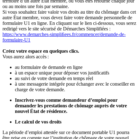
territoire d’un autre État membre, où vous êtes retourné chaque jour
ou au moins une fois par semaine.
Si vous souhaitez faire valoir vos droits au titre du chômage dans cet
autre État membre, vous devez faire votre demande personnelle de
formulaire U1 en ligne. En cliquant sur le lien ci-dessous, vous serez
redirigé vers le site sécurisé de Démarches Simplifiées :
https://www.demarches-simpliﬁees.fr/commencer/demande-de-
formulaire-U1
Créez votre espace en quelques clics.
Vous aurez alors accès :
au formulaire de demande en ligne
à un espace unique pour déposer vos justificatifs
au suivi de votre demande en temps réel
à une messagerie intégrée pour échanger avec le conseiller en
charge de votre demande.
Inscrivez-vous comme demandeur d’emploi pour
demander les prestations de chômage auprès de votre
nouvel État de résidence.
Le calcul de vos droits
La période d’emploi attestée sur ce document portable U1 pourra
être prise en compte par l’institution de chômage de votre nouvel