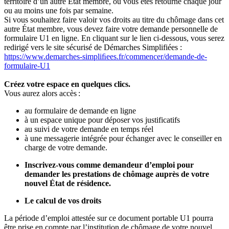
territoire d’un autre État membre, où vous êtes retourné chaque jour
ou au moins une fois par semaine.
Si vous souhaitez faire valoir vos droits au titre du chômage dans cet
autre État membre, vous devez faire votre demande personnelle de
formulaire U1 en ligne. En cliquant sur le lien ci-dessous, vous serez
redirigé vers le site sécurisé de Démarches Simplifiées :
https://www.demarches-simpliﬁees.fr/commencer/demande-de-
formulaire-U1
Créez votre espace en quelques clics.
Vous aurez alors accès :
au formulaire de demande en ligne
à un espace unique pour déposer vos justificatifs
au suivi de votre demande en temps réel
à une messagerie intégrée pour échanger avec le conseiller en
charge de votre demande.
Inscrivez-vous comme demandeur d’emploi pour
demander les prestations de chômage auprès de votre
nouvel État de résidence.
Le calcul de vos droits
La période d’emploi attestée sur ce document portable U1 pourra
être prise en compte par l’institution de chômage de votre nouvel