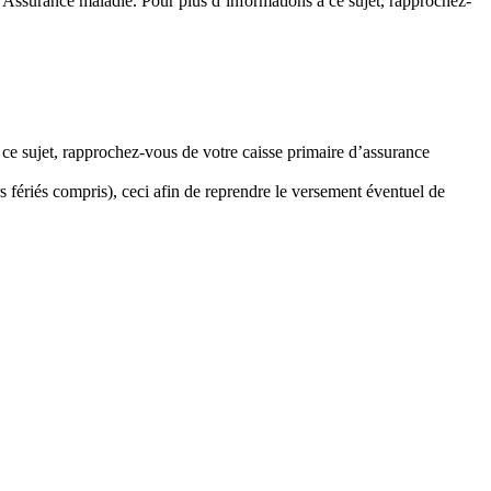
l'Assurance maladie. Pour plus d’informations à ce sujet, rapprochez-
 ce sujet, rapprochez-vous de votre caisse primaire d’assurance
 fériés compris), ceci afin de reprendre le versement éventuel de