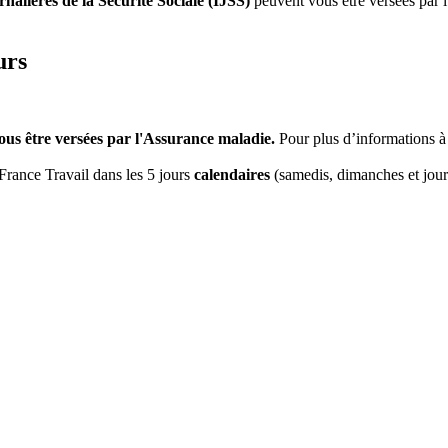
nalières de la Sécurité Sociale (IJSS)
peuvent vous être versées par 
urs
ous être versées par l'Assurance maladie.
Pour plus d’informations à
France Travail dans les 5 jours
calendaires
(samedis, dimanches et jours