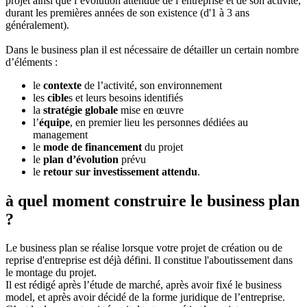
projet ainsi que l’évolution attendue de l’entreprise et de son activité,
durant les premières années de son existence (d'1 à 3 ans
généralement).
Dans le business plan il est nécessaire de détailler un certain nombre
d’éléments :
le
contexte
de l’activité, son environnement
les
cible
s et leurs besoins identifiés
la
stratégie globale
mise en œuvre
l’
équipe
, en premier lieu les personnes dédiées au
management
le
mode de financement
du projet
le
plan d’évolution
prévu
le
retour sur investissement attendu
.
à quel moment construire le business plan
?
Le business plan se réalise lorsque votre projet de création ou de
reprise d'entreprise est déjà défini. Il constitue l'aboutissement dans
le montage du projet.
Il est rédigé après l’étude de marché, après avoir fixé le business
model, et après avoir décidé de la forme juridique de l’entreprise.