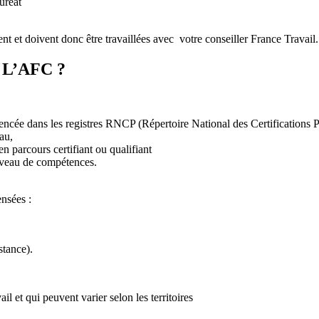
uréat
t et doivent donc être travaillées avec votre conseiller France Travail.
r L’AFC ?
férencée dans les registres RNCP (Répertoire National des Certifications
au,
en parcours certifiant ou qualifiant
niveau de compétences.
nsées :
stance).
l et qui peuvent varier selon les territoires