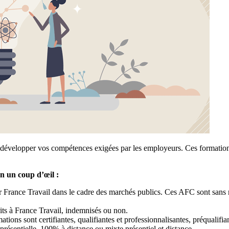
développer vos compétences exigées par les employeurs. Ces formations 
n un coup d’œil :
 France Travail dans le cadre des marchés publics. Ces AFC sont sans r
ts à France Travail, indemnisés ou non.
tions sont certifiantes, qualifiantes et professionnalisantes, préqualif
résentielle, 100% à distance ou mixte présentiel et distance.