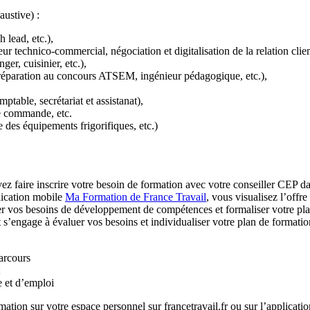
ustive) :
 lead, etc.),
ur technico-commercial, négociation et digitalisation de la relation clie
er, cuisinier, etc.),
 préparation au concours ATSEM, ingénieur pédagogique, etc.),
ptable, secrétariat et assistanat),
de commande, etc.
e des équipements frigorifiques, etc.)
z faire inscrire votre besoin de formation avec votre conseiller CEP d
lication mobile
Ma Formation de France Travail
, vous visualisez l’off
r vos besoins de développement de compétences et formaliser votre plan
engage à évaluer vos besoins et individualiser votre plan de formation
arcours
;
 et d’emploi
mation sur votre espace personnel sur francetravail.fr ou sur l’applicati