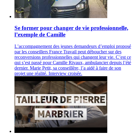
Se former pour changer de vie professionnelle,
l’exemple de Camille
L’accompagnement des jeunes demandeurs d’emploi proposé
par les conseillers France Travail peut déboucher sur des
reconversions professionnelles qui changent leur vie. C’est ce
qui s’est passé pour Camille Rivaux, ambulancier depuis l’été
dernier. Marie Petit, sa conseillère, l’a aidé à faire de son
projet une réalité. Interview croisée.