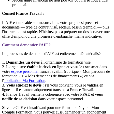
Aucun autre financeur ne doit pouvoir couvrir le coût à titre
principal.
Conseil France Travail :
L'AIF est une aide sur mesure. Plus votre projet est précis et
documenté — type de contrat visé, secteur, bassin d'emploi — plus
l'instruction est rapide. N'hésitez pas à préparer un dossier avec une
offre d'emploi ou une promesse d'embauche, même indicative.
Comment demander l'AIF ?
Le processus de demande d'AIF est entièrement dématérialisé :
1.
Demandez un devis
à l'organisme de formation visé.
2. L'organisme
établit le devis en ligne et vous le transmet
dans
votre
espace personnel
francetravail.fr (rubrique « Mon parcours de
formation » > « Mes demandes de financements ») ou via
l'
application Ma Formation
.
3.
Vous étudiez le devis :
s'il vous convient, vous le validez en
ligne — il est automatiquement transmis à France Travail.
4. France Travail vérifie la cohérence avec votre PPAE et
vous
notifie de sa décision
dans votre espace personnel.
Si votre CPF est insuffisant pour une formation éligible Mon
Compte Formation, vous pouvez aussi demander un abondement