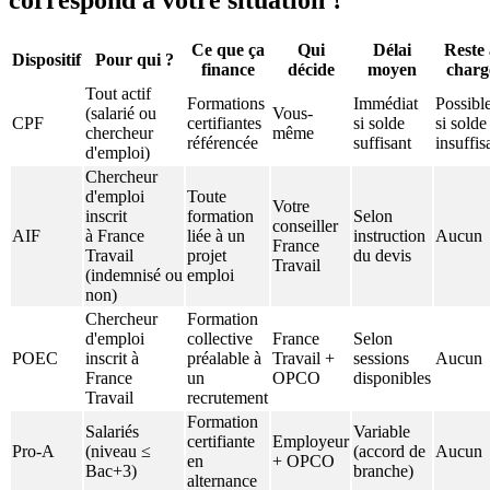
correspond à votre situation ?
Ce que ça
Qui
Délai
Reste 
Dispositif
Pour qui ?
finance
décide
moyen
charg
Tout actif
Formations
Immédiat
Possibl
(salarié ou
Vous-
CPF
certifiantes
si solde
si solde
chercheur
même
référencée
suffisant
insuffis
d'emploi)
Chercheur
d'emploi
Toute
Votre
inscrit
formation
Selon
conseiller
AIF
à France
liée à un
instruction
Aucun
France
Travail
projet
du devis
Travail
(indemnisé ou
emploi
non)
Chercheur
Formation
d'emploi
collective
France
Selon
POEC
inscrit à
préalable à
Travail +
sessions
Aucun
France
un
OPCO
disponibles
Travail
recrutement
Formation
Salariés
Variable
certifiante
Employeur
Pro-A
(niveau ≤
(accord de
Aucun
en
+ OPCO
Bac+3)
branche)
alternance